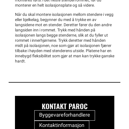
monteres først i det neste stenderrommet, før du
monterer en helt isolasjonsplate og så videre.
Når du skal montere isolasjonen mellom stendere i vegg
eller bjelkelag, begynner du med å trykke en av
langsidene mot en stender. Deretter fører du den andre
langsiden inn i rommet. Trykk med hånden på
isolasjonen langs begge stenderne, slik at du fyller ut
rommet i innerhjørnene. Trykk deretter med hånden
midt på isolasjonen, noe som gjør at isolasjonen fjærer
tilbake i høyden med stenderens utside. Platene har en
innebygd fleksibilitet som gjør at man kan trykke ganske
hardt.
KONTAKT PAROC
Byggevareforhandlere
Kontaktinformasjon