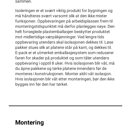
sammen.
Isoleringen er et svært viktig produkt for bygningen og
må håndteres svært varsomt slik at den ikke mister
funksjonen. Oppbevaringen på arbeidsplassen frem til
monteringstidspunktet må derfor planlegges nøye. Den
helt forseglede plastemballasjen beskytter produktet
mot midlertidige værpåkjenninger. Ved lengre tids
oppbevaring utendørs skal isolasjonen dekkes til. Løse
pakker stues slik at platene står på kant, og dekkes til.
E-pack er et utmerket emballasjesystem som reduserer
faren for skader på produktet og som tåler utendørs
oppbevaring i opptil 8 uker. Hvis isolasjonen blir våt, må
du åpne pakkene og tørke platene innendørs før de
monteres i konstruksjonen. Monter aldri våt isolasjon.
Hvis isolasjonen blir våt etter monteringen, bør den ikke
bygges inn før den har tørket.
Montering