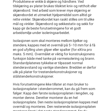
Produktene er enkle å skjære og håndtere. Ved
tilskjæring av plater brukes tilsiktet kniv og rettholt eller
skjærebord. Ved arbeid som krever mye skjæring er
skjærebordet et utmerket hjelpemiddel som alltid gir
rette vinkler. Skjærebordet kan raskt stilles om til ulike
mål og vinkler. Skjærebord og sekkestativ og sekk for
kapp gir de beste forutsetningene for et godt
arbeidsmiljø under isoleringsarbeidet.
Isolasjonen som skal monteres mellom bjelker og
stendere, kappes med et overmål på 5–10 mm for å få
en god ufylling uten gliper eller spalter (for eXtra pro
maks. 5 mm). Overmålet er viktig for konstruksjonens
funksjon både med tanke på varmeisolering og brann.
Standardplatenes tykkelse er tilpasset normal
stenderavstand og vanlige stendere. Bredden er derfor
ulik på plater for trestenderkonstruksjoner og
stålstenderkonstruksjoner.
Hvis forutsetningene ikke tillater at man bruker to
isolasjonsplater i stenderrommet, kan du gå frem som
følger: Kapp den første isolasjonsplaten i lengden, og
monter denne. Deretter monterer du en hel
isolasjonsplate. Den neste isolasjonsplaten kappes med
overmål og monteres. Den resterende isolasjonsplaten