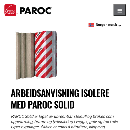
Hambu
Norge -
norsk
language
ARBEIDSANVISNING ISOLERE
MED PAROC SOLID
PAROC Solid er laget av ubrennbar steinull og brukes som
oppvarming, brann- og lydisolering i vegger, gulv og tak i alle
typer bygninger. Skiven er enkel å håndtere, klippe og