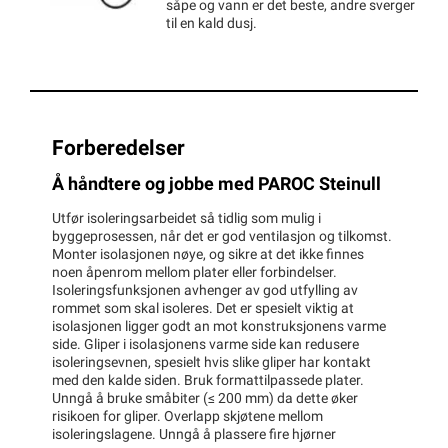
såpe og vann er det beste, andre sverger
til en kald dusj.
Forberedelser
Å håndtere og jobbe med PAROC Steinull
Utfør isoleringsarbeidet så tidlig som mulig i
byggeprosessen, når det er god ventilasjon og tilkomst.
Monter isolasjonen nøye, og sikre at det ikke finnes
noen åpenrom mellom plater eller forbindelser.
Isoleringsfunksjonen avhenger av god utfylling av
rommet som skal isoleres. Det er spesielt viktig at
isolasjonen ligger godt an mot konstruksjonens varme
side. Gliper i isolasjonens varme side kan redusere
isoleringsevnen, spesielt hvis slike gliper har kontakt
med den kalde siden. Bruk formattilpassede plater.
Unngå å bruke småbiter (≤ 200 mm) da dette øker
risikoen for gliper. Overlapp skjøtene mellom
isoleringslagene. Unngå å plassere fire hjørner