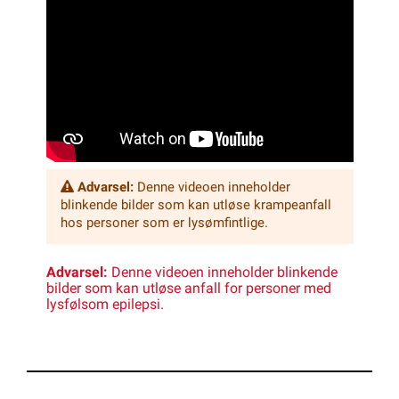
Advarsel:
Denne videoen inneholder
blinkende bilder som kan utløse krampeanfall
hos personer som er lysømfintlige.
Advarsel:
Denne videoen inneholder blinkende
bilder som kan utløse anfall for personer med
lysfølsom epilepsi.