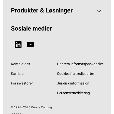
Om PAROC
Produkter & Løsninger
Hvorfor Steinull?
Løsninger Byggisolering
Sosiale medier
Bærekraft
Se alle produkter
Nyheter & Media
Kontakt oss
Hantera informasjonskapsler
Karriere
Cookies fra tredjeparter
For investorer
Juridisk informasjon
Personvernerklæring
© 1996–2026 Owens Corning.