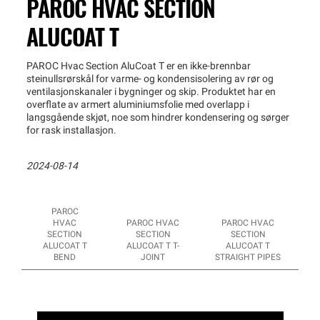
PAROC HVAC SECTION
ALUCOAT T
PAROC Hvac Section AluCoat T er en ikke-brennbar
steinullsrørskål for varme- og kondensisolering av rør og
ventilasjonskanaler i bygninger og skip. Produktet har en
overflate av armert aluminiumsfolie med overlapp i
langsgående skjøt, noe som hindrer kondensering og sørger
for rask installasjon.
2024-08-14
PAROC
HVAC
PAROC HVAC
PAROC HVAC
SECTION
SECTION
SECTION
ALUCOAT T
ALUCOAT T T-
ALUCOAT T
BEND
JOINT
STRAIGHT PIPES