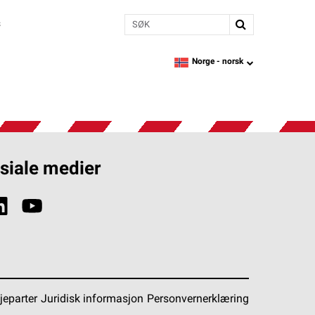
Søk
s
Norge -
norsk
language
siale medier
jeparter
Juridisk informasjon
Personvernerklæring