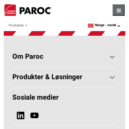
Hambu
Norge -
norsk
Produkter
language
Om Paroc
Om PAROC
Produkter & Løsninger
Hvorfor Steinull?
Løsninger Byggisolering
Sosiale medier
Bærekraft
Se alle produkter
Nyheter & Media