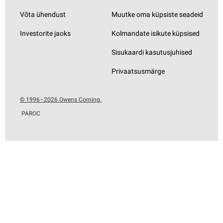
Võta ühendust
Muutke oma küpsiste seadeid
Investorite jaoks
Kolmandate isikute küpsised
Sisukaardi kasutusjuhised
Privaatsusmärge
© 1996–2026 Owens Corning.
PAROC