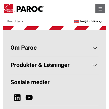
Hambu
Norge -
norsk
Produkter
language
Om Paroc
Om PAROC
Produkter & Løsninger
Hvorfor Steinull?
Løsninger Byggisolering
Sosiale medier
Bærekraft
Se alle produkter
Nyheter & Media