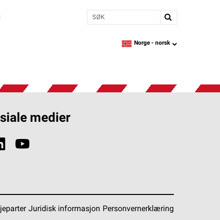
Søk
s
Norge -
norsk
language
siale medier
jeparter
Juridisk informasjon
Personvernerklæring