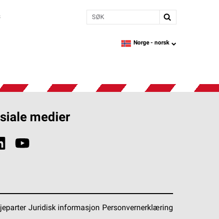
Søk
s
Norge -
norsk
language
siale medier
jeparter
Juridisk informasjon
Personvernerklæring