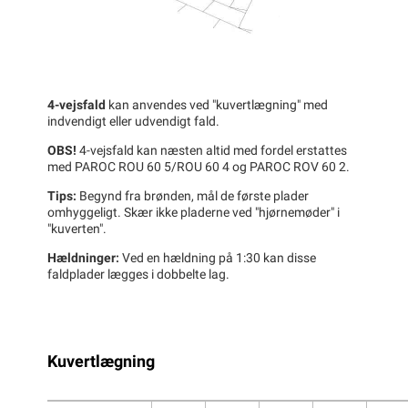
4-vejsfald
kan anvendes ved "kuvertlægning" med
indvendigt eller udvendigt fald.
OBS!
4-vejsfald kan næsten altid med fordel erstattes
med PAROC ROU 60 5/ROU 60 4 og PAROC ROV 60 2.
Tips:
Begynd fra brønden, mål de første plader
omhyggeligt. Skær ikke pladerne ved "hjørnemøder" i
"kuverten".
Hældninger:
Ved en hældning på 1:30 kan disse
faldplader lægges i dobbelte lag.
Kuvertlægning