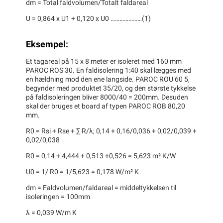
dm = Total faldvolumen/Totalt faldareal
U = 0,864 x U1 + 0,120 x U0 …………………(1)
Eksempel:
Et tagareal på 15 x 8 meter er isoleret med 160 mm
PAROC ROS 30. En faldisolering 1:40 skal lægges med
en hældning mod den ene langside. PAROC ROU 60 5,
begynder med produktet 35/20, og den største tykkelse
på faldisoleringen bliver 8000/40 = 200mm. Desuden
skal der bruges et board af typen PAROC ROB 80,20
mm.
R0 = Rsi + Rse + ∑ R/λ; 0,14 + 0,16/0,036 + 0,02/0,039 +
0,02/0,038
R0 = 0,14 + 4,444 + 0,513 +0,526 = 5,623 m² K/W
U0 = 1/ R0 = 1/5,623 = 0,178 W/m² K
dm = Faldvolumen/faldareal = middeltykkelsen til
isoleringen = 100mm
λ = 0,039 W/m K