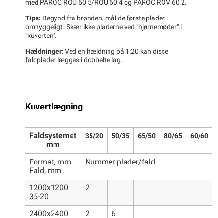
med PAROC ROU 60 5/ROU 60 4 og PAROC ROV 60 2.
Tips:
Begynd fra brønden, mål de første plader
omhyggeligt. Skær ikke pladerne ved "hjørnemøder" i
"kuverten".
Hældninger
: Ved en hældning på 1:20 kan disse
faldplader lægges i dobbelte lag.
Kuvertlægning
Faldsystemet
35/20
50/35
65/50
80/65
60/60
mm
Format, mm
Nummer plader/fald
Fald, mm
1200x1200
2
35-20
2400x2400
2
6