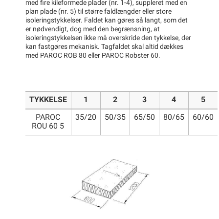
med fire kileformede plader (nr. 1-4), suppleret med en
plan plade (nr. 5) til større faldlængder eller store
isoleringstykkelser. Faldet kan gøres så langt, som det
er nødvendigt, dog med den begrænsning, at
isoleringstykkelsen ikke må overskride den tykkelse, der
kan fastgøres mekanisk. Tagfaldet skal altid dækkes
med PAROC ROB 80 eller PAROC Robster 60.
TYKKELSE
1
2
3
4
5
PAROC
35/20
50/35
65/50
80/65
60/60
ROU 60 5