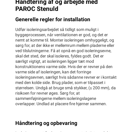
Håndtering af og arbejde med
PAROC Stenuld
Generelle regler for installation
Udfør isoleringsarbejdet så tidligt som muligt i
byggeprocessen, når ventilationen er god, og det er
nemt at komme til. Monter isoleringen omhyggeligt, og
sørg for, at der ikke er mellemrum mellem pladerne eller
ved tilslutningerne. Få at opnå en god isoleringsevne,
skal det sted, der skal isoleres, fyldes godt. Det er
særligt vigtigt, at isoleringen ligger tæt mod
konstruktionens varme side. Hvis der er revner på den
varme side af isoleringen, kan det forringe
isoleringsevnen, særligt hvis sådanne revner er i kontakt
med den kolde side. Brug plader, som er tilpasset i
størrelsen. Undgå at bruge små stykker, (≤ 200 mm), da
risikoen for revner øges. Sørg for, at
sammenføjningerne mellem isoleringslagene
overlapper. Undlad at placere fire hjørner sammen.
Håndtering og opbevaring