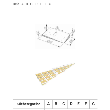
Dele A B C D E F G
A
B
C
D
E
F
G
Kilebetegnelse