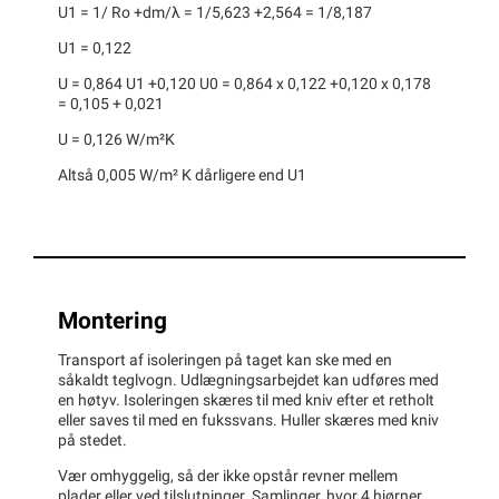
U1 = 1/ Ro +dm/λ = 1/5,623 +2,564 = 1/8,187
U1 = 0,122
U = 0,864 U1 +0,120 U0 = 0,864 x 0,122 +0,120 x 0,178
= 0,105 + 0,021
U = 0,126 W/m²K
Altså 0,005 W/m² K dårligere end U1
Montering
Transport af isoleringen på taget kan ske med en
såkaldt teglvogn. Udlægningsarbejdet kan udføres med
en høtyv. Isoleringen skæres til med kniv efter et retholt
eller saves til med en fukssvans. Huller skæres med kniv
på stedet.
Vær omhyggelig, så der ikke opstår revner mellem
plader eller ved tilslutninger. Samlinger, hvor 4 hjørner