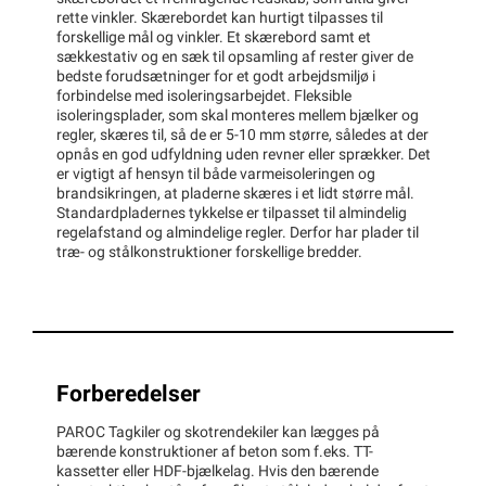
rette vinkler. Skærebordet kan hurtigt tilpasses til
forskellige mål og vinkler. Et skærebord samt et
sækkestativ og en sæk til opsamling af rester giver de
bedste forudsætninger for et godt arbejdsmiljø i
forbindelse med isoleringsarbejdet. Fleksible
isoleringsplader, som skal monteres mellem bjælker og
regler, skæres til, så de er 5-10 mm større, således at der
opnås en god udfyldning uden revner eller sprækker. Det
er vigtigt af hensyn til både varmeisoleringen og
brandsikringen, at pladerne skæres i et lidt større mål.
Standardpladernes tykkelse er tilpasset til almindelig
regelafstand og almindelige regler. Derfor har plader til
træ- og stålkonstruktioner forskellige bredder.
Forberedelser
PAROC Tagkiler og skotrendekiler kan lægges på
bærende konstruktioner af beton som f.eks. TT-
kassetter eller HDF-bjælkelag. Hvis den bærende