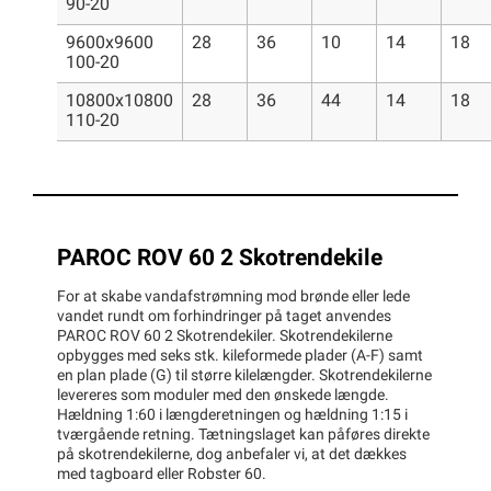
90-20
9600x9600
28
36
10
14
18
100-20
10800x10800
28
36
44
14
18
110-20
PAROC ROV 60 2 Skotrendekile
For at skabe vandafstrømning mod brønde eller lede
vandet rundt om forhindringer på taget anvendes
PAROC ROV 60 2 Skotrendekiler. Skotrendekilerne
opbygges med seks stk. kileformede plader (A-F) samt
en plan plade (G) til større kilelængder. Skotrendekilerne
levereres som moduler med den ønskede længde.
Hældning 1:60 i længderetningen og hældning 1:15 i
tværgående retning. Tætningslaget kan påføres direkte
på skotrendekilerne, dog anbefaler vi, at det dækkes
med tagboard eller Robster 60.