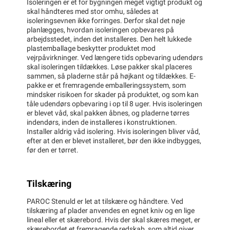
Isoleringen er et for bygningen meget vigtigt produkt og
skal håndteres med stor omhu, således at
isoleringsevnen ikke forringes. Derfor skal det nøje
planlægges, hvordan isoleringen opbevares på
arbejdsstedet, inden det installeres. Den helt lukkede
plastemballage beskytter produktet mod
vejrpåvirkninger. Ved længere tids opbevaring udendørs
skal isoleringen tildækkes. Løse pakker skal placeres
sammen, så pladerne står på højkant og tildækkes. E-
pakke er et fremragende emballeringssystem, som
mindsker risikoen for skader på produktet, og som kan
tåle udendørs opbevaring i op til 8 uger. Hvis isoleringen
er blevet våd, skal pakken åbnes, og pladerne tørres
indendørs, inden de installeres i konstruktionen.
Installer aldrig våd isolering. Hvis isoleringen bliver våd,
efter at den er blevet installeret, bør den ikke indbygges,
før den er tørret.
Tilskæring
PAROC Stenuld er let at tilskære og håndtere. Ved
tilskæring af plader anvendes en egnet kniv og en lige
lineal eller et skærebord. Hvis der skal skæres meget, er
skærebordet et fremragende redskab, som altid giver