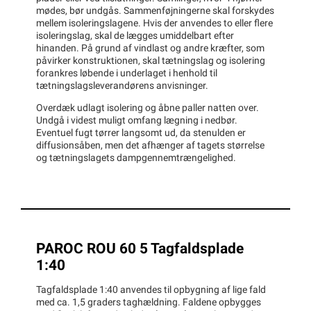
mødes, bør undgås. Sammenføjningerne skal forskydes
mellem isoleringslagene. Hvis der anvendes to eller flere
isoleringslag, skal de lægges umiddelbart efter
hinanden. På grund af vindlast og andre kræfter, som
påvirker konstruktionen, skal tætningslag og isolering
forankres løbende i underlaget i henhold til
tætningslagsleverandørens anvisninger.
Overdæk udlagt isolering og åbne paller natten over.
Undgå i videst muligt omfang lægning i nedbør.
Eventuel fugt tørrer langsomt ud, da stenulden er
diffusionsåben, men det afhænger af tagets størrelse
og tætningslagets dampgennemtrængelighed.
PAROC ROU 60 5 Tagfaldsplade
1:40
Tagfaldsplade 1:40 anvendes til opbygning af lige fald
med ca. 1,5 graders taghældning. Faldene opbygges