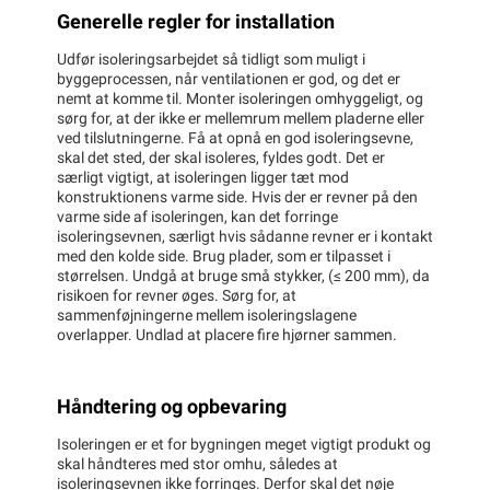
Generelle regler for installation
Udfør isoleringsarbejdet så tidligt som muligt i
byggeprocessen, når ventilationen er god, og det er
nemt at komme til. Monter isoleringen omhyggeligt, og
sørg for, at der ikke er mellemrum mellem pladerne eller
ved tilslutningerne. Få at opnå en god isoleringsevne,
skal det sted, der skal isoleres, fyldes godt. Det er
særligt vigtigt, at isoleringen ligger tæt mod
konstruktionens varme side. Hvis der er revner på den
varme side af isoleringen, kan det forringe
isoleringsevnen, særligt hvis sådanne revner er i kontakt
med den kolde side. Brug plader, som er tilpasset i
størrelsen. Undgå at bruge små stykker, (≤ 200 mm), da
risikoen for revner øges. Sørg for, at
sammenføjningerne mellem isoleringslagene
overlapper. Undlad at placere fire hjørner sammen.
Håndtering og opbevaring
Isoleringen er et for bygningen meget vigtigt produkt og
skal håndteres med stor omhu, således at
isoleringsevnen ikke forringes. Derfor skal det nøje