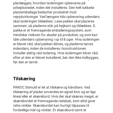
planlægges, hvordan isoleringen opbevares på
arbejdsstedet, inden det installeres. Den helt lukkede
plastemballage beskytter produktet mod
vejrpåvirkninger. Ved længere tids opbevaring udendørs
skal isoleringen tildækkes. Løse pakker skal placeres
sammen, så pladerne står på højkant og tildækkes. E-
pakke er et fremragende emballeringssystem, som
mindsker risikoen for skader på produktet, og som kan
tåle udendørs opbevaring i op til 8 uger. Hvis isoleringen
er blevet våd, skal pakken åbnes, og pladerne tørres
indendørs, inden de installeres i konstruktionen.
Installer aldrig våd isolering. Hvis isoleringen bliver våd,
efter at den er blevet installeret, bør den ikke indbygges,
før den er tørret.
Tilskæring
PAROC Stenuld er let at tilskære og håndtere. Ved
tilskæring af plader anvendes en egnet kniv og en lige
lineal eller et skærebord. Hvis der skal skæres meget, er
skærebordet et fremragende redskab, som altid giver
rette vinkler. Skærebordet kan hurtigt tilpasses til
forskellige mål og vinkler. Et skærebord samt et