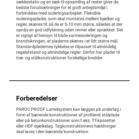
sækkestativ og en sæk til opsamling af rester giver de
bedste forudsætninger for et godt arbejdsmiljø i
forbindelse med isoleringsarbejdet. Fleksible
isoleringsplader, som skal monteres mellem bjælker og
regler, skæres til, så de er 5-10 mm større, således at der
opnås en god udfyldning uden revner eller sprækker. Det
er vigtigt af hensyn til både varmeisoleringen og
brandsikringen, at pladerne skæres i et lidt større mål.
Standardpladernes tykkelse er tilpasset til almindelig
regelafstand og almindelige regler. Derfor har plader til
træ- og stålkonstruktioner forskellige bredder.
Forberedelser
PAROC PROOF Lamelsystem kan lægges på underlag i
form af bærende konstruktioner af profileret stålplade
eller på betonkonstruktioner som f.eks. TT-kassetter
eller HDF-bjælkelag. Tagkonstruktionens hældninger
skal laves i den bærende konstruktion.