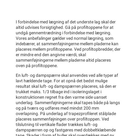
I forbindelse med lægning af det underste lag skal der
altid udvises forsigtighed. Gå på profiltoppene for at
undgå gennemtrædning i forbindelse med lægning.
Vores anbefalinger gælder ved normal lægning, som
indebærer, at sammenføjningerne mellem pladerne kan
placeres mellem profiltoppene. Ved profiltopbredder, der
er mindre end den angivne værdi, skal
sammenføjningerne mellem pladerne altid placeres
oven på profiltoppene.
En luft- og dampspærre skal anvendes ved alle typer af
lavt hældende tage. For at opnå det bedst mulige
resultat skal luft- og dampspærren placeres, så den er
trukket maks. 1/3 tilbage ind i isoleringslaget i
konstruktionen regnet fra den varme side uanset
underlag. Sammenføjningerne skal tapes både på langs
og på tværs og udføres med mindst 200 mm
overlapning. På underlag af trapezprofileret stålplade
placeres sammenføjningen over profiltoppen. Ved
tilslutning til vertikale flader trækkes luft- og
dampspærren op og fastgøres med dobbeltklæbende
tape. Skader i form af huller skal overdækkes med ny