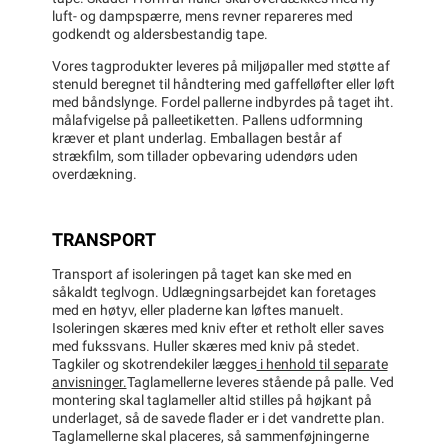
luft- og dampspærre, mens revner repareres med
godkendt og aldersbestandig tape.
Vores tagprodukter leveres på miljøpaller med støtte af
stenuld beregnet til håndtering med gaffelløfter eller løft
med båndslynge. Fordel pallerne indbyrdes på taget iht.
målafvigelse på palleetiketten. Pallens udformning
kræver et plant underlag. Emballagen består af
strækfilm, som tillader opbevaring udendørs uden
overdækning.
TRANSPORT
Transport af isoleringen på taget kan ske med en
såkaldt teglvogn. Udlægningsarbejdet kan foretages
med en høtyv, eller pladerne kan løftes manuelt.
Isoleringen skæres med kniv efter et retholt eller saves
med fukssvans. Huller skæres med kniv på stedet.
Tagkiler og skotrendekiler lægges
i henhold til separate
anvisninger.
Taglamellerne leveres stående på palle. Ved
montering skal taglameller altid stilles på højkant på
underlaget, så de savede flader er i det vandrette plan.
Taglamellerne skal placeres, så sammenføjningerne