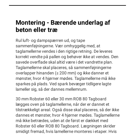
Montering - Bærende underlag af
beton eller træ
Rul luft- og dampspærren ud, og tape
sammenføjningerne. Vær omhyggelig med, at
taglamellerne vendes i den rigtige retning. De leveres
korrekt vendte på pallen og behøver ikke at vendes. Den
savede overflade skal altid være i det vandrette plan.
Taglamellerne skal placeres, så sammenføjningerne
overlapper hinanden (≥ 200 mm) og ikke danner et
mønster, hvor 4 hjørner mødes. Taglamellerne må ikke
sparkes på plads. Ved spark bevæger tidligere lagte
lameller sig, så der dannes mellemrum.
30 mm Robster 60 eller 30 mm ROB 80 Tagboard
lægges oven på taglamellerne, når der er dannet et
tilstrækkeligt areal. Også disse skal placeres, så der ikke
dannes et mønster, hvor 4 hjørner mødes. Taglamellerne
må ikke betrædes, uden at de først er dækket med
Robster 60 eller ROB 80 Tagboard. Lægningen skrider
smidigt fremad, hvis lamellerne monteres i etaper. Hvis