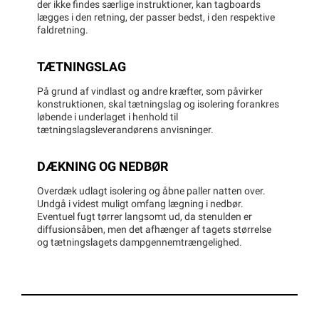
der ikke findes særlige instruktioner, kan tagboards
lægges i den retning, der passer bedst, i den respektive
faldretning.
TÆTNINGSLAG
På grund af vindlast og andre kræfter, som påvirker
konstruktionen, skal tætningslag og isolering forankres
løbende i underlaget i henhold til
tætningslagsleverandørens anvisninger.
DÆKNING OG NEDBØR
Overdæk udlagt isolering og åbne paller natten over.
Undgå i videst muligt omfang lægning i nedbør.
Eventuel fugt tørrer langsomt ud, da stenulden er
diffusionsåben, men det afhænger af tagets størrelse
og tætningslagets dampgennemtrængelighed.