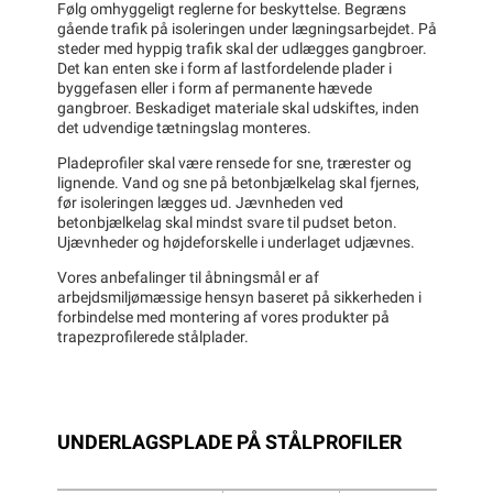
Følg omhyggeligt reglerne for beskyttelse. Begræns
gående trafik på isoleringen under lægningsarbejdet. På
steder med hyppig trafik skal der udlægges gangbroer.
Det kan enten ske i form af lastfordelende plader i
byggefasen eller i form af permanente hævede
gangbroer. Beskadiget materiale skal udskiftes, inden
det udvendige tætningslag monteres.
Pladeprofiler skal være rensede for sne, trærester og
lignende. Vand og sne på betonbjælkelag skal fjernes,
før isoleringen lægges ud. Jævnheden ved
betonbjælkelag skal mindst svare til pudset beton.
Ujævnheder og højdeforskelle i underlaget udjævnes.
Vores anbefalinger til åbningsmål er af
arbejdsmiljømæssige hensyn baseret på sikkerheden i
forbindelse med montering af vores produkter på
trapezprofilerede stålplader.
UNDERLAGSPLADE PÅ STÅLPROFILER