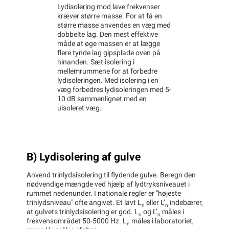
Lydisolering mod lave frekvenser
kræver større masse. For at få en
større masse anvendes en væg med
dobbelte lag. Den mest effektive
måde at øge massen er at lægge
flere tynde lag gipsplade oven på
hinanden. Sæt isolering i
mellemrummene for at forbedre
lydisoleringen. Med isolering i en
væg forbedres lydisoleringen med 5-
10 dB sammenlignet med en
uisoleret væg.
B) Lydisolering af gulve
Anvend trinlydsisolering til flydende gulve. Beregn den
nødvendige mængde ved hjælp af lydtryksniveauet i
rummet nedenunder. I nationale regler er "højeste
trinlydsniveau" ofte angivet. Et lavt L
eller L’
indebærer,
n
n
at gulvets trinlydsisolering er god. L
og L’
måles i
n
n
frekvensområdet 50-5000 Hz. L
måles i laboratoriet,
n