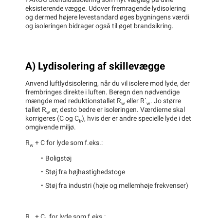
PAROC Stenuldsisolering som nyt væglag på dine
eksisterende vægge. Udover fremragende lydisolering
og dermed højere levestandard øges bygningens værdi
og isoleringen bidrager også til øget brandsikring.
A) Lydisolering af skillevægge
Anvend luftlydsisolering, når du vil isolere mod lyde, der
frembringes direkte i luften. Beregn den nødvendige
mængde med reduktionstallet R
eller R`
. Jo større
w
w
tallet R
er, desto bedre er isoleringen. Værdierne skal
w
korrigeres (C og C
), hvis der er andre specielle lyde i det
tr
omgivende miljø.
R
+ C for lyde som f.eks.:
w
Boligstøj
Støj fra højhastighedstoge
Støj fra industri (høje og mellemhøje frekvenser)
R
+ C
for lyde som f.eks.: