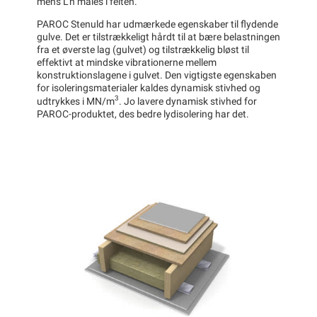
mens L’n måles i felten.
PAROC Stenuld har udmærkede egenskaber til flydende
gulve. Det er tilstrækkeligt hårdt til at bære belastningen
fra et øverste lag (gulvet) og tilstrækkelig bløst til
effektivt at mindske vibrationerne mellem
konstruktionslagene i gulvet. Den vigtigste egenskaben
for isoleringsmaterialer kaldes dynamisk stivhed og
3
udtrykkes i MN/m
. Jo lavere dynamisk stivhed for
PAROC-produktet, des bedre lydisolering har det.