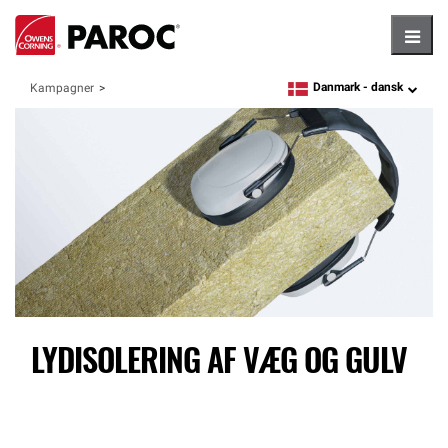
Hambu
Danmark -
dansk
Kampagner
language
LYDISOLERING AF VÆG OG GULV