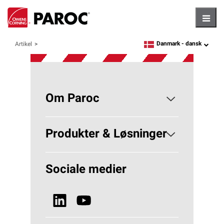
Hambu
Danmark -
dansk
Artikel
language
Om Paroc
Om PAROC
Produkter & Løsninger
Hvorfor Stenuld?
Løsninger Bygningsisolering
Sociale medier
Bæredygtighed
Se alle produkter
Nyheder & Media