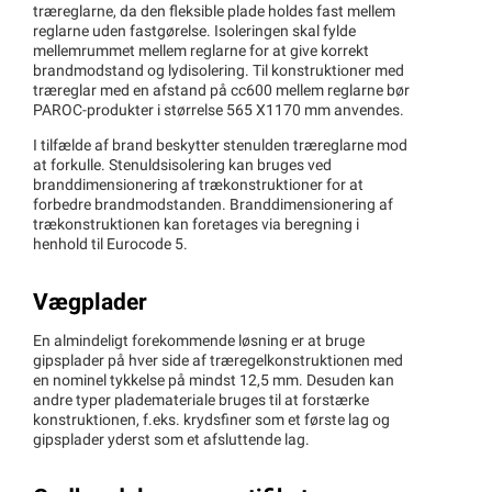
træreglarne, da den fleksible plade holdes fast mellem
reglarne uden fastgørelse. Isoleringen skal fylde
mellemrummet mellem reglarne for at give korrekt
brandmodstand og lydisolering. Til konstruktioner med
træreglar med en afstand på cc600 mellem reglarne bør
PAROC-produkter i størrelse 565 X1170 mm anvendes.
I tilfælde af brand beskytter stenulden træreglarne mod
at forkulle. Stenuldsisolering kan bruges ved
branddimensionering af trækonstruktioner for at
forbedre brandmodstanden. Branddimensionering af
trækonstruktionen kan foretages via beregning i
henhold til Eurocode 5.
Vægplader
En almindeligt forekommende løsning er at bruge
gipsplader på hver side af træregelkonstruktionen med
en nominel tykkelse på mindst 12,5 mm. Desuden kan
andre typer plademateriale bruges til at forstærke
konstruktionen, f.eks. krydsfiner som et første lag og
gipsplader yderst som et afsluttende lag.