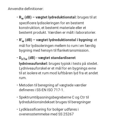
Anvendte definitioner:
R
(dB) – vægtet lydreduktionstal:
bruges til at
w
specificere lydisoleringen for en bestemt
konstruktion, et bestemt materiale eller et
bestemt produkt. Værdien er målt i laboratorier.
R'
(dB) – vægtet lydreduktionstal i bygning:
et
w
mål for lydisoleringen mellem to rum i en færdig
bygning med hensyn til flanketransmission.
D
(dB) - vægtet standardiseret
nTw
lydniveauforskel:
bruges typisk i tests på stedet.
Lydniveauforskel er et mål for en bygnings evne
til at isolere et rum mod luftbåren lyd fra et andet
rum.
Metoden til beregning af vægtede værdier
defineres i SS-EN ISO 717-1.
Spektrumtilpasningsbegreberne C og Ctr til
lydreduktionsindekset bruges til beregninger
Lydklassificering for boliger udføres i
overensstemmelse med SS 25267