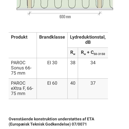
Produkt
Brandklasse
Lydreduktionstal,
dB
R
R
+ C
w
w
50-3150
PAROC
EI 30
38
34
Sonus 66-
75 mm
PAROC
EI 60
40
37
eXtra F, 66-
75 mm
Ovenstående konstruktion understøttes af ETA
(Europæisk Teknisk Godkendelse) 07/0071