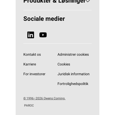
Produkter & Løsninger
Hvorfor Stenuld?
Løsninger Bygningsisolering
Sociale medier
Bæredygtighed
Se alle produkter
Nyheder & Media
Kontakt os
Administrer cookies
Karriere
Cookies
For investorer
Juridisk information
Fortrolighedspolitik
© 1996–2026 Owens Corning.
PAROC