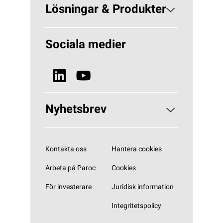
Om PAROC
Lösningar & Produkter
Varför Stenull?
Lösningar Byggisolering
Sociala medier
Hållbarhet
Lösningar VVS
Nyheter & Media
Se alla produkter
Nyhetsbrev
Prenumerera på vårt nyhetsbrev
Kontakta oss
Hantera cookies
Arbeta på Paroc
Cookies
För investerare
Juridisk information
Integritetspolicy