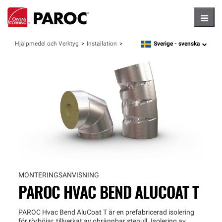
Hambu
Sverige -
svenska
Hjälpmedel och Verktyg
Installation
language
MONTERINGSANVISNING
PAROC HVAC BEND ALUCOAT T
PAROC Hvac Bend AluCoat T är en prefabricerad isolering
för rörböjar, tillverkat av obrännbar stenull. Isolering av