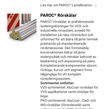
Läs mer om
PAROC®
Lamellmattor
PAROC®
Rörskålar
PAROC®
rörskålar är prefabricerade
isoleringslösningar för VVS‑ och
industriella rörsystem, avsedd för
installation på raka rörsträckor och
utformad för att bidra till jämn termisk
prestanda på standardiserade
rördimensioner. Den formstabila
konstruktionen bidrar till jämn
isolertjocklek och minskar behovet av
beskärning och anpassning på plats.
Kompletterande komponenter såsom
rörböjar, kurvor och segment finns
tillgängliga för ett komplett
rörisoleringssystem.
Sortimentet omfattar:
VVS‑sortimentet: AluCoat rörskålar för
VVS‑applikationer samt rörböjar för
böjar.
PRO‑sortimentet: AluCoat‑, Clad‑ och
INS‑rörskålar (förisolerade) samt