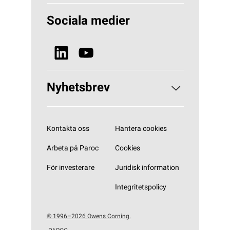
Varför Stenull?
Lösningar Byggisolering
Sociala medier
Hållbarhet
Lösningar VVS
Nyheter & Media
Se alla produkter
Nyhetsbrev
Prenumerera på vårt nyhetsbrev
Kontakta oss
Hantera cookies
Arbeta på Paroc
Cookies
För investerare
Juridisk information
Integritetspolicy
© 1996–2026 Owens Corning.