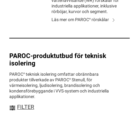
vattenavvisande (WR) rörskålar för
industriella applikationer, inklusive
rörböjar, kurvor och segment.
Läs mer om
PAROC®
rörskålar
PAROC-produktutbud för teknisk
isolering
PAROC®
teknisk isolering omfattar obrännbara
produkter tillverkade av
PAROC®
Stenull, för
värmeisolering, ljudisolering, brandisolering och
kondensförebyggande i VVS‑system och industriella
applikationer.
FILTER