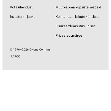
Võta ühendust
Muutke oma küpsiste seadeid
Investorite jaoks
Kolmandate isikute küpsised
Sisukaardi kasutusjuhised
Privaatsusmärge
© 1996–2026 Owens Corning.
PAROC