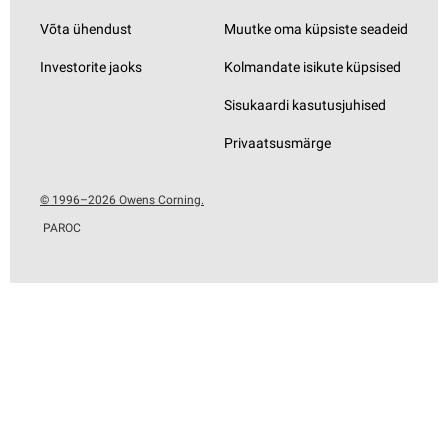
Võta ühendust
Muutke oma küpsiste seadeid
Investorite jaoks
Kolmandate isikute küpsised
Sisukaardi kasutusjuhised
Privaatsusmärge
© 1996–2026 Owens Corning.
PAROC