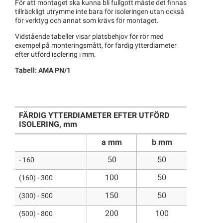
För att montaget ska kunna bli fullgott måste det finnas
tillräckligt utrymme inte bara för isoleringen utan också
för verktyg och annat som krävs för montaget.
Vidstående tabeller visar platsbehjov för rör med
exempel på monteringsmått, för färdig ytterdiameter
efter utförd isolering i mm.
Tabell: AMA PN/1
FÄRDIG YTTERDIAMETER EFTER UTFÖRD
ISOLERING, mm
a mm
b mm
50
50
- 160
100
50
(160) - 300
150
50
(300) - 500
200
100
(500) - 800