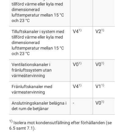
tillförd värme eller kyla med
dimensionerad
lufttemperatur mellan 15 °C
och 23 °C
1)
1)
V4
V2
Tilluftskanaler i system med
tillförd värme eller kyla med
dimensionerad
lufttemperatur mellan 15 °C
och 23 °C
1)
1)
V0
V0
Ventilationskanaler i
fränluftssystem utan
värmeätervinning
1)
1)
V4
V1
Fränluftskanaler med
värmeatervinning
1)
-
V0
Anslutningskanaler belägna i
det rum de betjänar
1)
Isolera mot kondensutfällning efter förhällanden (se
6.5 samt 7.1).