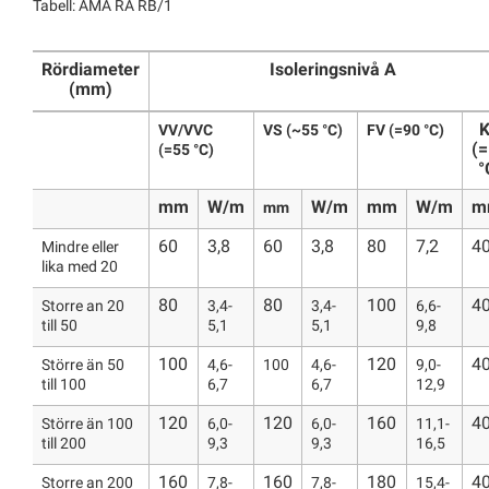
Tabell: AMA RA RB/1
Rördiameter
Isoleringsnivå A
(mm)
VV/VVC
VS (~55 °C)
FV (=90 °C)
(
(=55 °C)
°
mm
W/m
W/m
mm
W/m
m
mm
60
3,8
60
3,8
80
7,2
4
Mindre eller
lika med 20
80
80
100
4
Storre an 20
3,4-
3,4-
6,6-
till 50
5,1
5,1
9,8
100
120
4
Större än 50
4,6-
100
4,6-
9,0-
till 100
6,7
6,7
12,9
120
120
160
4
Större än 100
6,0-
6,0-
11,1-
till 200
9,3
9,3
16,5
160
160
180
4
Storre an 200
7,8-
7,8-
15,4-