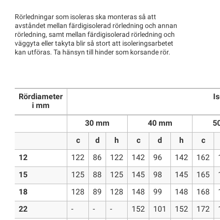
Rörledningar som isoleras ska monteras så att
avståndet mellan färdigisolerad rörledning och annan
rörledning, samt mellan färdigisolerad rörledning och
väggyta eller takyta blir så stort att isoleringsarbetet
kan utföras. Ta hänsyn till hinder som korsande rör.
Rördiameter
Is
i mm
30 mm
40 mm
5
c
d
h
c
d
h
c
12
122
86
122
142
96
142
162
15
125
88
125
145
98
145
165
18
128
89
128
148
99
148
168
22
-
-
-
152
101
152
172