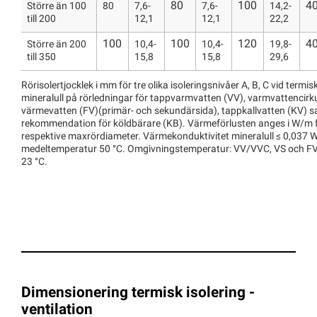
80
100
4
Större än 100
80
7,6-
7,6-
14,2-
till 200
12,1
12,1
22,2
100
100
120
4
Större än 200
10,4-
10,4-
19,8-
till 350
15,8
15,8
29,6
Rörisolertjocklek i mm för tre olika isoleringsnivåer A, B, C vid termis
mineralull på rörledningar för tappvarmvatten (VV), varmvattencirk
värmevatten (FV)(primär- och sekundärsida), tappkallvatten (KV) 
rekommendation för köldbärare (KB). Värmeförlusten anges i W/m fö
respektive maxrördiameter. Värmekonduktivitet mineralull ≤ 0,037 
medeltemperatur 50 °C. Omgivningstemperatur: VV/VVC, VS och FV: 
23 °C.
Dimensionering termisk isolering -
ventilation