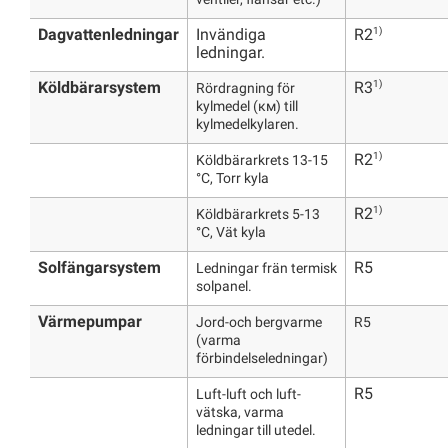
ventiler, flänsar etc.)
1)
Dagvattenledningar
Invändiga
R2
ledningar.
1)
Köldbärarsystem
R3
Rördragning för
kylmedel (км) till
kylmedelkylaren.
1)
R2
Köldbärarkrets 13-15
°C, Torr kyla
1)
R2
Köldbärarkrets 5-13
°C, Vät kyla
Solfängarsystem
R5
Ledningar frän termisk
solpanel.
Värmepumpar
Jord-och bergvarme
R5
(varma
förbindelseledningar)
R5
Luft-luft och luft-
vätska, varma
ledningar till utedel.