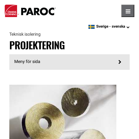
Hambu
Sverige -
svenska
language
Teknisk isolering
PROJEKTERING
Meny för sida