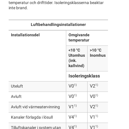
temperatur och drifttider. Isoleringsklasserna beaktar
inte brand.
Luftbehandlingsinstallationer
Installationsdel
Omgivande
temperatur
<10 °C
>10 °С
Utomhus
Inomhus
(ink.
kallvind)
Isoleringsklass
1)
1)
V0
V2
Uteluft
1)
1)
V0
V0
Avluft
1)
1)
V1
V2
Avluft vid värmeatervinning
1)
1)
V4
V1
Kanaler förlagda i lösull
1)
1)
V4
V1
Tilluftskanaler i system utan