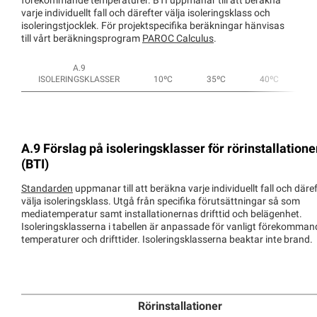
förekommande temperaturer. BTI uppmanar till att beräkna
varje individuellt fall och därefter välja isoleringsklass och
isoleringstjocklek. För projektspecifika beräkningar hänvisas
till vårt beräkningsprogram
PAROC Calculus
.
A.9
ISOLERINGSKLASSER
10ºC
35ºC
40ºC
A.9 Förslag på isoleringsklasser för rörinstallatione
(BTI)
Standarden
uppmanar till att beräkna varje individuellt fall och däre
välja isoleringsklass. Utgå från specifika förutsättningar så som
mediatemperatur samt installationernas drifttid och belägenhet.
Isoleringsklasserna i tabellen är anpassade för vanligt förekomman
temperaturer och drifttider. Isoleringsklasserna beaktar inte brand.
Rörinstallationer