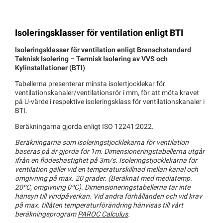
Isoleringsklasser för ventilation enligt BTI
Isoleringsklasser för ventilation enligt Branschstandard
Teknisk Isolering – Termisk Isolering av VVS och
Kylinstallationer (BTI)
Tabellerna presenterar minsta isolertjocklekar för
ventilationskanaler/ventilationsrör i mm, för att möta kravet
på U-värde i respektive isoleringsklass för ventilationskanaler i
BTI.
Beräkningarna gjorda enligt ISO 12241:2022.
Beräkningarna som isoleringstjocklekarna för ventilation
baseras på är gjorda för 1m. Dimensioneringstabellerna utgår
ifrån en flödeshastighet på 3m/s. Isoleringstjocklekarna för
ventilation gäller vid en temperaturskillnad mellan kanal och
omgivning på max. 20 grader. (Beräknat med mediatemp.
20ºC, omgivning 0ºC). Dimensioneringstabellerna tar inte
hänsyn till vindpåverkan. Vid andra förhållanden och vid krav
på max. tillåten temperaturförändring hänvisas till vårt
beräkningsprogram
PAROC Calculus
.