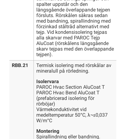
spalter uppstår och den
längsgående överlappande tejpen
försluts. Rörskålen säkras sedan
med bandning, spirallindning med
förzinkad ståltråd alternativt med
tejp. Vid kondensisolering tejpas
alla skarvar med PAROC Tejp
AluCoat (rörskålens längsgående
skarv tejpas med den överlappande
tejpen).
RBB.21
Termisk isolering med rörskålar av
mineralull på rörledning.
Isolervara
PAROC Hvac Section AluCoat T
PAROC Hvac Bend AluCoat T
(prefabricerad isolering för
rörböjar)
Värmekonduktivitet vid
medeltemperatur 50°C, λ¬≤0,037
W/m°C
Montering
Spirallindning eller bandning.