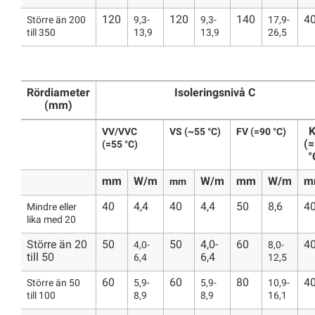
120
120
140
4
Större än 200
9,3-
9,3-
17,9-
till 350
13,9
13,9
26,5
Rördiameter
Isoleringsnivå C
(mm)
VV/VVC
VS (~55 °C)
FV (=90 °C)
(
(=55 °C)
°
mm
W/m
W/m
mm
W/m
m
mm
40
4,4
40
4,4
50
8,6
4
Mindre eller
lika med 20
Större än 20
50
50
4,0-
60
4
4,0-
8,0-
till 50
6,4
6,4
12,5
60
60
80
4
Större än 50
5,9-
5,9-
10,9-
till 100
8,9
8,9
16,1