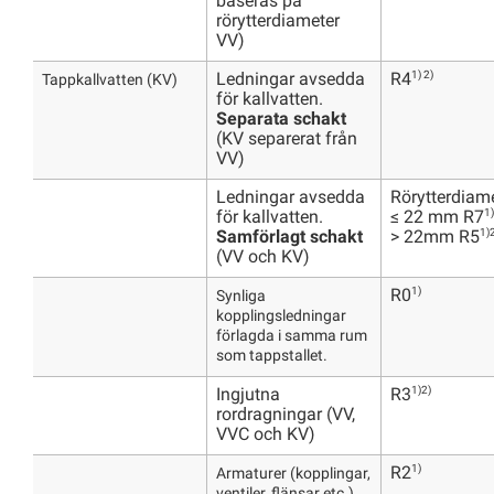
baseras pa
rörytterdiameter
VV)
1) 2)
Ledningar avsedda
R4
Tappkallvatten (KV)
för kallvatten.
Separata schakt
(KV separerat från
VV)
Ledningar avsedda
Rörytterdiam
1)
för kallvatten.
≤ 22 mm R7
1)
Samförlagt schakt
> 22mm R5
(VV och KV)
1)
R0
Synliga
kopplingsledningar
förlagda i samma rum
som tappstallet.
1)2)
Ingjutna
R3
rordragningar (VV,
VVC och KV)
1)
R2
Armaturer (kopplingar,