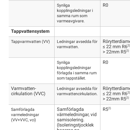
R0
Synliga
kopplingsledningar i
samma rum som
varmeavgivare.
Tappvattensystem
Rörytterdiam
Tappvarmvatten (VV)
Ledningar avsedda för
2)
≤ 22 mm R6
varmvatten.
2)
> 22mm R5
R0
Synliga
kopplingsledningar
förlagda i samma rum
som tappstället.
Varmvatten-
Rörytterdiam
Ledningar avsedda för
2)
cirkulation (VVC)
≤ 22 mm R6
varmvattencirkulation.
2)
> 22mm R5
2)
Samförlagda
R5
Samförlagda
värmeledningar, vid
varmeledningar
samisolering.
(VV+VVC, vci)
(Isoleringstjocklek