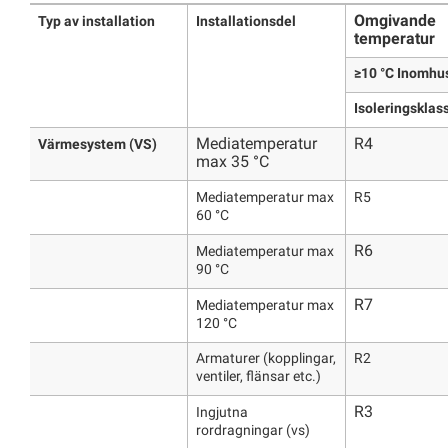
Omgivande
Typ av installation
Installationsdel
temperatur
≥10 °C Inomhu
Isoleringsklas
Mediatemperatur
R4
Värmesystem (VS)
max 35 °C
Mediatemperatur max
R5
60 °C
R6
Mediatemperatur max
90 °C
R7
Mediatemperatur max
120 °C
Armaturer (kopplingar,
R2
ventiler, flänsar etc.)
R3
Ingjutna
rordragningar (vs)