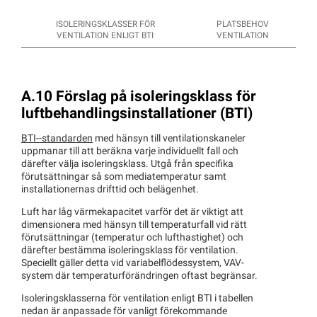
ISOLERINGSKLASSER FÖR
PLATSBEHOV
VENTILATION ENLIGT BTI
VENTILATION
A.10 Förslag på isoleringsklass för
luftbehandlingsinstallationer (BTI)
BTI--standarden
med hänsyn till ventilationskaneler
uppmanar till att beräkna varje individuellt fall och
därefter välja isoleringsklass. Utgå från specifika
förutsättningar så som mediatemperatur samt
installationernas drifttid och belägenhet.
Luft har låg värmekapacitet varför det är viktigt att
dimensionera med hänsyn till temperaturfall vid rätt
förutsättningar (temperatur och lufthastighet) och
därefter bestämma isoleringsklass för ventilation.
Speciellt gäller detta vid variabelflödessystem, VAV-
system där temperaturförändringen oftast begränsar.
Isoleringsklasserna för ventilation enligt BTI i tabellen
nedan är anpassade för vanligt förekommande