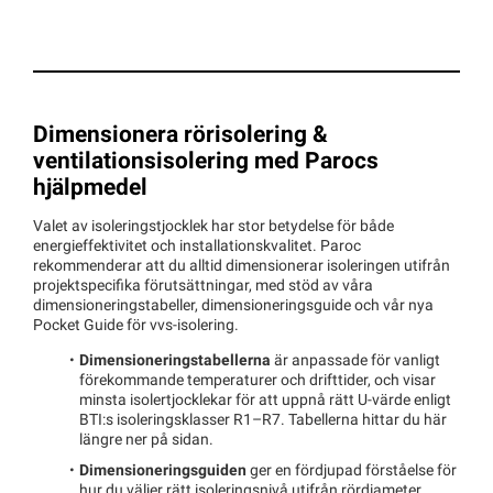
Dimensionera rörisolering &
ventilationsisolering med Parocs
hjälpmedel
Valet av isoleringstjocklek har stor betydelse för både
energieffektivitet och installationskvalitet. Paroc
rekommenderar att du alltid dimensionerar isoleringen utifrån
projektspecifika förutsättningar, med stöd av våra
dimensioneringstabeller, dimensioneringsguide och vår nya
Pocket Guide för vvs-isolering.
Dimensioneringstabellerna
är anpassade för vanligt
förekommande temperaturer och drifttider, och visar
minsta isolertjocklekar för att uppnå rätt U-värde enligt
BTI:s isoleringsklasser R1–R7. Tabellerna hittar du här
längre ner på sidan.
Dimensioneringsguiden
ger en fördjupad förståelse för
hur du väljer rätt isoleringsnivå utifrån rördiameter,