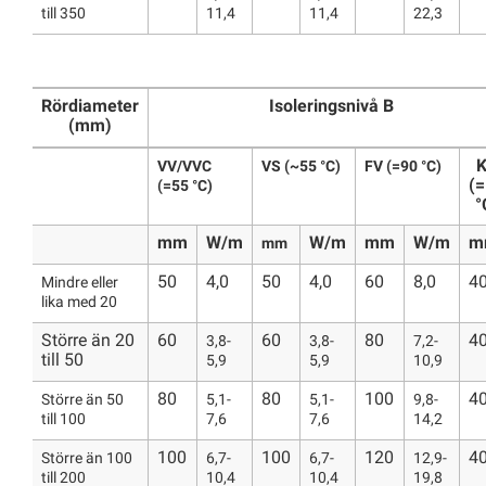
till 350
11,4
11,4
22,3
Rördiameter
Isoleringsnivå B
(mm)
VV/VVC
VS (~55 °C)
FV (=90 °C)
(
(=55 °C)
°
mm
W/m
W/m
mm
W/m
m
mm
50
4,0
50
4,0
60
8,0
4
Mindre eller
lika med 20
Större än 20
60
60
80
4
3,8-
3,8-
7,2-
till 50
5,9
5,9
10,9
80
80
100
4
Större än 50
5,1-
5,1-
9,8-
till 100
7,6
7,6
14,2
100
100
120
4
Större än 100
6,7-
6,7-
12,9-
till 200
10,4
10,4
19,8