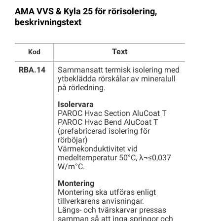
AMA VVS & Kyla 25 för rörisolering,
beskrivningstext
Text
Kod
RBA.14
Sammansatt termisk isolering med
ytbeklädda rörskålar av mineralull
på rörledning.
Isolervara
PAROC Hvac Section AluCoat T
PAROC Hvac Bend AluCoat T
(prefabricerad isolering för
rörböjar)
Värmekonduktivitet vid
medeltemperatur 50°C, λ¬≤0,037
W/m°C.
Montering
Montering ska utföras enligt
tillverkarens anvisningar.
Längs- och tvärskarvar pressas
samman så att inga springor och