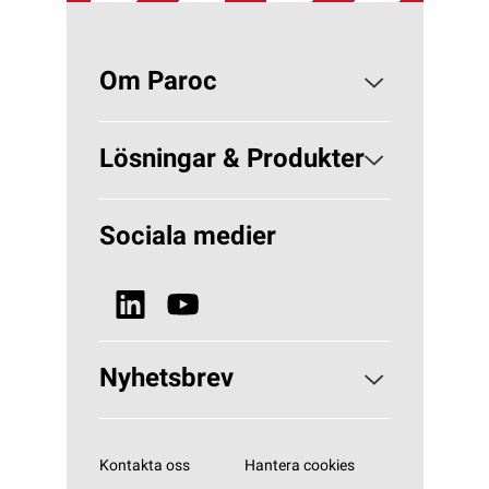
Om Paroc
Om PAROC
Lösningar & Produkter
Varför Stenull?
Lösningar Byggisolering
Sociala medier
Hållbarhet
Lösningar VVS
Nyheter & Media
Se alla produkter
Nyhetsbrev
Prenumerera på vårt nyhetsbrev
Kontakta oss
Hantera cookies