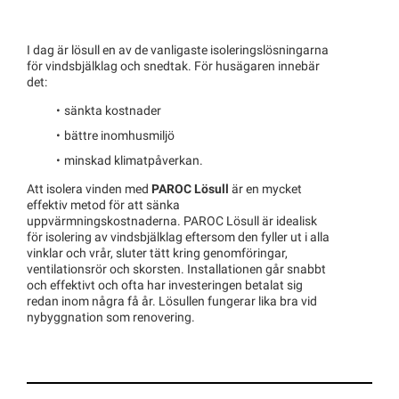
I dag är lösull en av de vanligaste isoleringslösningarna
för vindsbjälklag och snedtak. För husägaren innebär
det:
sänkta kostnader
bättre inomhusmiljö
minskad klimatpåverkan.
Att isolera vinden med
PAROC Lösull
är en mycket
effektiv metod för att sänka
uppvärmningskostnaderna. PAROC Lösull är idealisk
för isolering av vindsbjälklag eftersom den fyller ut i alla
vinklar och vrår, sluter tätt kring genomföringar,
ventilationsrör och skorsten. Installationen går snabbt
och effektivt och ofta har investeringen betalat sig
redan inom några få år. Lösullen fungerar lika bra vid
nybyggnation som renovering.