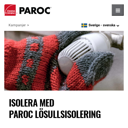
Hambu
Sverige -
svenska
Kampanjer
language
ISOLERA MED
PAROC LÖSULLSISOLERING