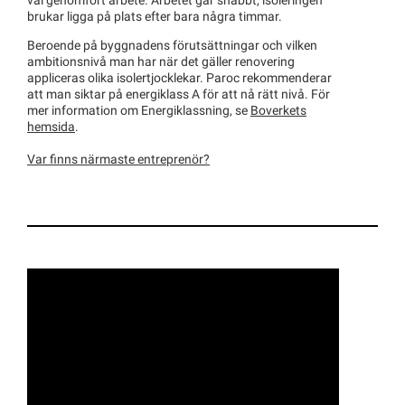
väl genomfört arbete. Arbetet går snabbt, isoleringen
brukar ligga på plats efter bara några timmar.
Beroende på byggnadens förutsättningar och vilken
ambitionsnivå man har när det gäller renovering
appliceras olika isolertjocklekar. Paroc rekommenderar
att man siktar på energiklass A för att nå rätt nivå. För
mer information om Energiklassning, se
Boverkets
hemsida
.
Var finns närmaste entreprenör?