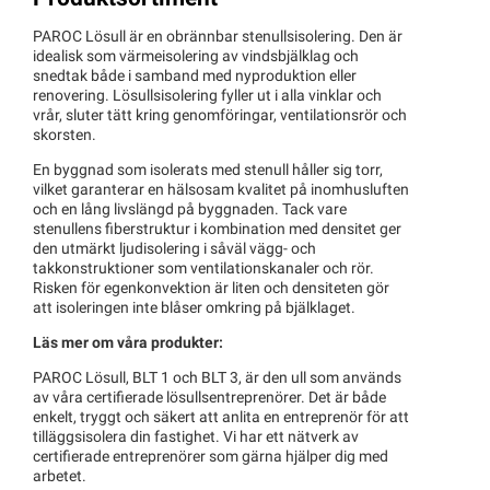
PAROC Lösull är en obrännbar stenullsisolering. Den är
idealisk som värmeisolering av vindsbjälklag och
snedtak både i samband med nyproduktion eller
renovering. Lösullsisolering fyller ut i alla vinklar och
vrår, sluter tätt kring genomföringar, ventilationsrör och
skorsten.
En byggnad som isolerats med stenull håller sig torr,
vilket garanterar en hälsosam kvalitet på inomhusluften
och en lång livslängd på byggnaden. Tack vare
stenullens fiberstruktur i kombination med densitet ger
den utmärkt ljudisolering i såväl vägg- och
takkonstruktioner som ventilationskanaler och rör.
Risken för egenkonvektion är liten och densiteten gör
att isoleringen inte blåser omkring på bjälklaget.
Läs mer om våra produkter:
PAROC Lösull, BLT 1 och BLT 3, är den ull som används
av våra certifierade lösullsentreprenörer. Det är både
enkelt, tryggt och säkert att anlita en entreprenör för att
tilläggsisolera din fastighet. Vi har ett nätverk av
certifierade entreprenörer som gärna hjälper dig med
arbetet.