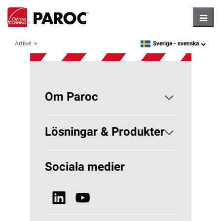
Hambu
Sverige -
svenska
Artikel
language
Om Paroc
Om PAROC
Lösningar & Produkter
Varför Stenull?
Lösningar Byggisolering
Sociala medier
Hållbarhet
Lösningar VVS
Nyheter & Media
Se alla produkter