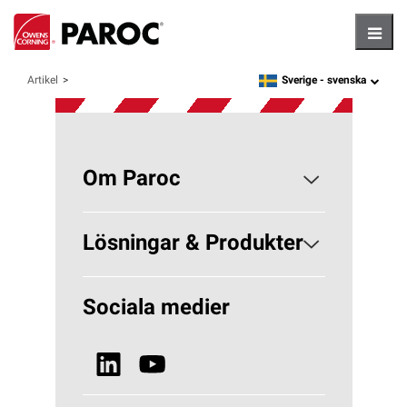
Hambu
Sverige -
svenska
Artikel
language
Om Paroc
Om PAROC
Lösningar & Produkter
Varför Stenull?
Lösningar Byggisolering
Sociala medier
Hållbarhet
Lösningar VVS
Nyheter & Media
Se alla produkter