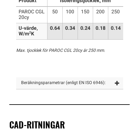
Produkt
Isoleringstjocklek, mm
PAROC CGL
50
100
150
200
250
20cy
U-värde,
0.64
0.34
0.24
0.18
0.14
2
W/m
K
Max. tjocklek för PAROC CGL 20cy är 250 mm.
Beräkningsparametrar (enligt EN ISO 6946):
CAD-RITNINGAR