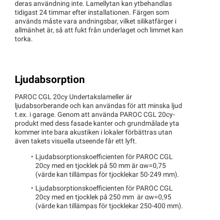
deras användning inte. Lamellytan kan ytbehandlas
tidigast 24 timmar efter installationen. Färgen som
används måste vara andningsbar, vilket silikatfärger i
allmänhet är, så att fukt från underlaget och limmet kan
torka.
Ljudabsorption
PAROC CGL 20cy Undertakslameller är
ljudabsorberande och kan användas för att minska ljud
t.ex. i garage. Genom att använda PAROC CGL 20cy-
produkt med dess fasade kanter och grundmålade yta
kommer inte bara akustiken i lokaler förbättras utan
även takets visuella utseende får ett lyft.
Ljudabsorptionskoefficienten för PAROC CGL
20cy med en tjocklek på 50 mm är αw=0,75
(värde kan tillämpas för tjocklekar 50-249 mm).
Ljudabsorptionskoefficienten för PAROC CGL
20cy med en tjocklek på 250 mm är αw=0,95
(värde kan tillämpas för tjocklekar 250-400 mm).