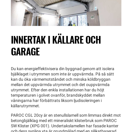
INNERTAK I KÄLLARE OCH
GARAGE
Du kan energieffektivisera din byggnad genom att isolera
bjälklaget i utrymmen som inte är uppvärmda. På så sätt
kan du öka värmemotståndet och minska köldbryggan
mellan det uppvärmda utrymmet och det ouppvärmda
utrymmet. Efter den enkla installationen har du höjt
temperaturen i golvet ovanför, brandskyddet mellan
våningarna har förbättrats liksom ljudisoleringen i
källarutrymmet.
PAROC CGL 20cy är en stenullslamell som limmas direkt mot
betongbjälklag med ett mineraliskt klisterbruk som PAROC
SW Klister (XPG 001). Undertakslamellen har fasade kanter
och dess synliga yta är grundmålad med en silikatbaserad