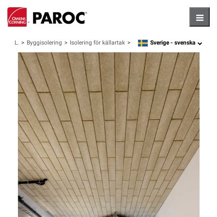
Hambu
Sverige -
svenska
Lösningar
Byggisolering
Isolering för källartak
language