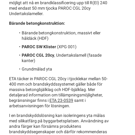
möjligt att nå en brandklassificering upp till R(EI) 240
med endast 50 mm tjocka PAROC CGL 20cy
Undertakslameller.
Bärande betongkonstruktion:
Bärande betongkonstruktion, massivt eller
håldäck (HDF)
PAROC SW Klister
(XPG 001)
PAROC CGL 20cy
, Undertakslamell (fasade
kanter)
Grundmålad yta
ETA täcker in PAROC CGL 20cy i tjocklekar mellan 50-
400 mm och brandskyddssystemet gäller både för
massiva betongbjälklag och HDF-bjälklag. Mer
detaljerad information om tillämpningsmöjligheter,
begränsningar finns i
ETA 23-0539
samt i
arbetsanvisningen för lösningen.
I en brandskyddslösning kan isoleringens yta målas
med silikatfärg på byggarbetsplatsen. Användning av
andra färger kan försämra produktens
brandskyddsegenskaper och därför rekommenderas