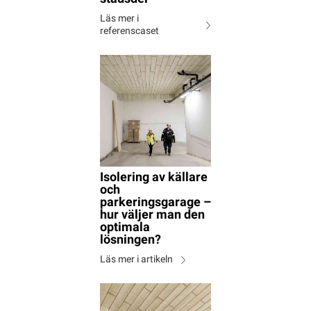
Läs mer i
referenscaset
Isolering av källare
och
parkeringsgarage –
hur väljer man den
optimala
lösningen?
Läs mer i artikeln