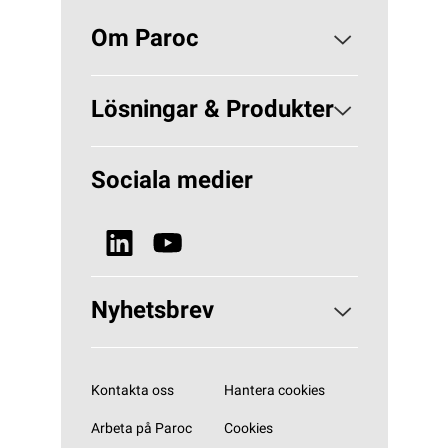
Om Paroc
Om PAROC
Lösningar & Produkter
Varför Stenull?
Lösningar Byggisolering
Sociala medier
Hållbarhet
Lösningar VVS
Nyheter & Media
Se alla produkter
Nyhetsbrev
Prenumerera på vårt nyhetsbrev
Kontakta oss
Hantera cookies
Arbeta på Paroc
Cookies