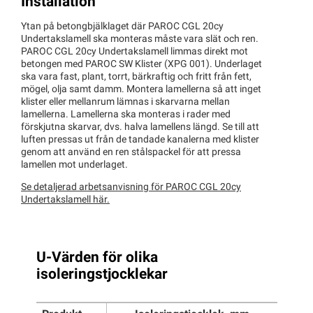
Installation
Ytan på betongbjälklaget där PAROC CGL 20cy
Undertakslamell ska monteras måste vara slät och ren.
PAROC CGL 20cy Undertakslamell limmas direkt mot
betongen med PAROC SW Klister (XPG 001). Underlaget
ska vara fast, plant, torrt, bärkraftig och fritt från fett,
mögel, olja samt damm. Montera lamellerna så att inget
klister eller mellanrum lämnas i skarvarna mellan
lamellerna. Lamellerna ska monteras i rader med
förskjutna skarvar, dvs. halva lamellens längd. Se till att
luften pressas ut från de tandade kanalerna med klister
genom att använd en ren stålspackel för att pressa
lamellen mot underlaget.
Se detaljerad arbetsanvisning för PAROC CGL 20cy
Undertakslamell här.
U-Värden för olika
isoleringstjocklekar