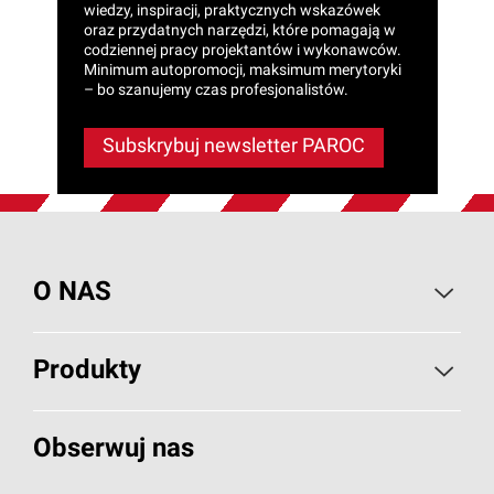
wiedzy, inspiracji, praktycznych wskazówek
oraz przydatnych narzędzi, które pomagają w
codziennej pracy projektantów i wykonawców.
Minimum autopromocji, maksimum merytoryki
– bo szanujemy czas profesjonalistów.
Subskrybuj newsletter PAROC
O NAS
O PAROC
Produkty
Wiadomości i artykuły
Izolacje Budowlane
Obserwuj nas
Projekty referencyjne
HVAC