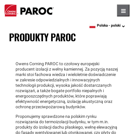
Hambu
Polska -
polski
language
PRODUKTY PAROC
Owens Corning PAROC to czołowy europejski
producent izolacji z wełny kamiennej. Za pozycją naszej
marki stoi fachowa wiedza i wieloletnie doświadczenie
w zakresie odpowiedzialnych i innowacyjnych
technologii produkcji, wysoka jakość dostarczanych
rozwiązań, a także bogate portfolio niepalnych i
energooszczędnych produktów, które poprawiają
efektywność energetyczną, izolację akustyczną oraz
ochronę przeciwpożarową budynków.
Proponujemy sprawdzone na polskim rynku
rozwiązania do termoizolacji budynku, w tym m.in.
produkty do izolacji dachu płaskiego, wełnę elewacyjną
do fasady wentylowanej lub otynkowanej, czy płyty do