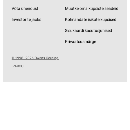
Võta ühendust
Muutke oma küpsiste seadeid
Investorite jaoks
Kolmandate isikute küpsised
Sisukaardi kasutusjuhised
Privaatsusmärge
© 1996–2026 Owens Corning.
PAROC