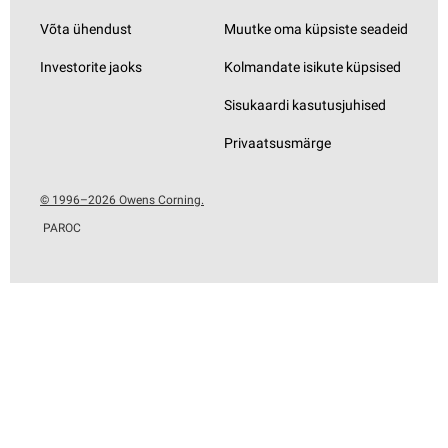
Võta ühendust
Muutke oma küpsiste seadeid
Investorite jaoks
Kolmandate isikute küpsised
Sisukaardi kasutusjuhised
Privaatsusmärge
© 1996–2026 Owens Corning.
PAROC