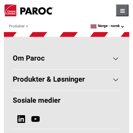
Hambu
Norge -
norsk
Produkter
language
Om Paroc
Om PAROC
Produkter & Løsninger
Hvorfor Steinull?
Løsninger Byggisolering
Sosiale medier
Bærekraft
Se alle produkter
Nyheter & Media