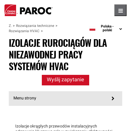
Hambu
Zastosowania
Rozwiązania techniczne
Polska -
language
polski
Rozwiązania HVAC
IZOLACJE RUROCIĄGÓW DLA
NIEZAWODNEJ PRACY
SYSTEMÓW HVAC
Wyślij zapytanie
Menu strony
Izolacje okrągłych przewodów instalacyjnych