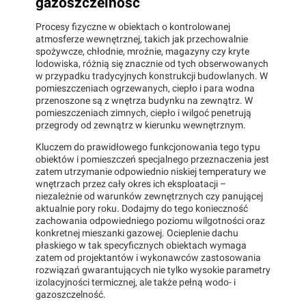
gazoszczelność
Procesy fizyczne w obiektach o kontrolowanej
atmosferze wewnętrznej, takich jak przechowalnie
spożywcze, chłodnie, mroźnie, magazyny czy kryte
lodowiska, różnią się znacznie od tych obserwowanych
w przypadku tradycyjnych konstrukcji budowlanych. W
pomieszczeniach ogrzewanych, ciepło i para wodna
przenoszone są z wnętrza budynku na zewnątrz. W
pomieszczeniach zimnych, ciepło i wilgoć penetrują
przegrody od zewnątrz w kierunku wewnętrznym.
Kluczem do prawidłowego funkcjonowania tego typu
obiektów i pomieszczeń specjalnego przeznaczenia jest
zatem utrzymanie odpowiednio niskiej temperatury we
wnętrzach przez cały okres ich eksploatacji –
niezależnie od warunków zewnętrznych czy panującej
aktualnie pory roku. Dodajmy do tego konieczność
zachowania odpowiedniego poziomu wilgotności oraz
konkretnej mieszanki gazowej. Ocieplenie dachu
płaskiego w tak specyficznych obiektach wymaga
zatem od projektantów i wykonawców zastosowania
rozwiązań gwarantujących nie tylko wysokie parametry
izolacyjności termicznej, ale także pełną wodo- i
gazoszczelność.