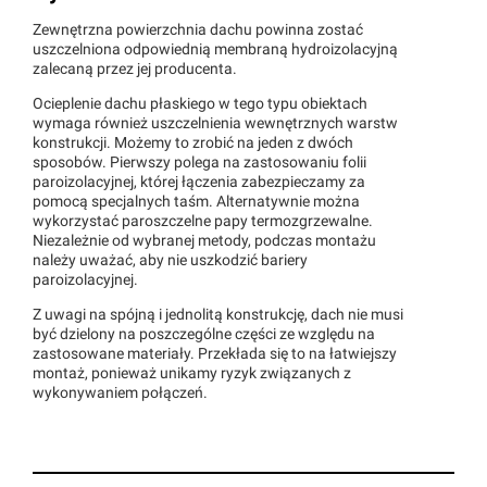
Zewnętrzna powierzchnia dachu powinna zostać
uszczelniona odpowiednią membraną hydroizolacyjną
zalecaną przez jej producenta.
Ocieplenie dachu płaskiego w tego typu obiektach
wymaga również uszczelnienia wewnętrznych warstw
konstrukcji. Możemy to zrobić na jeden z dwóch
sposobów. Pierwszy polega na zastosowaniu folii
paroizolacyjnej, której łączenia zabezpieczamy za
pomocą specjalnych taśm. Alternatywnie można
wykorzystać paroszczelne papy termozgrzewalne.
Niezależnie od wybranej metody, podczas montażu
należy uważać, aby nie uszkodzić bariery
paroizolacyjnej.
Z uwagi na spójną i jednolitą konstrukcję, dach nie musi
być dzielony na poszczególne części ze względu na
zastosowane materiały. Przekłada się to na łatwiejszy
montaż, ponieważ unikamy ryzyk związanych z
wykonywaniem połączeń.