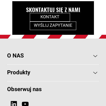
SKONTAKTUJ SIĘ Z NAMI
KONTAKT
WYŚLIJ ZAPYTANIE
O NAS
O PAROC
Produkty
Wiadomości i artykuły
Izolacje Budowlane
Obserwuj nas
Projekty referencyjne
HVAC
Dlaczego wełna kamienna?