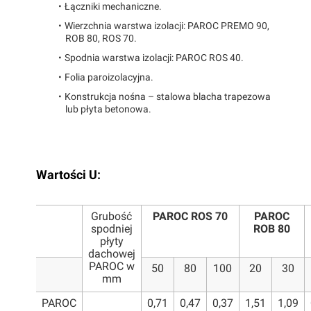
Łączniki mechaniczne.
Wierzchnia warstwa izolacji: PAROC PREMO 90,
ROB 80, ROS 70.
Spodnia warstwa izolacji: PAROC ROS 40.
Folia paroizolacyjna.
Konstrukcja nośna – stalowa blacha trapezowa
lub płyta betonowa.
Wartości U:
Grubość
PAROC ROS 70
PAROC
spodniej
ROB 80
płyty
dachowej
PAROC w
50
80
100
20
30
mm
PAROC
0,71
0,47
0,37
1,51
1,09