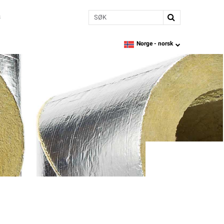
Søk
s
Norge -
norsk
language