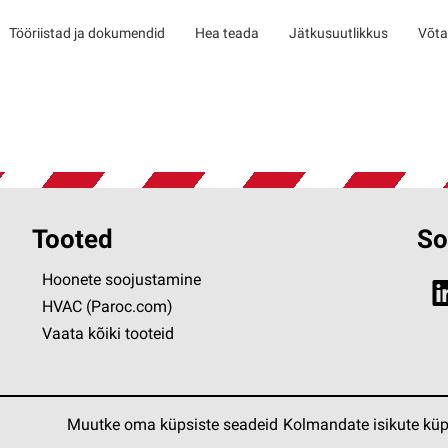
Tööriistad ja dokumendid
Hea teada
Jätkusuutlikkus
Võta
Tooted
So
Hoonete soojustamine
HVAC (Paroc.com)
Vaata kõiki tooteid
Muutke oma küpsiste seadeid
Kolmandate isikute küp