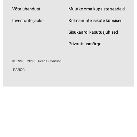
Võta ühendust
Muutke oma küpsiste seadeid
Investorite jaoks
Kolmandate isikute küpsised
Sisukaardi kasutusjuhised
Privaatsusmärge
© 1996–2026 Owens Corning.
PAROC