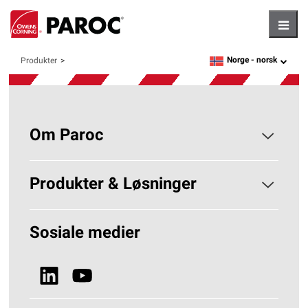
Hambu
Norge -
norsk
Produkter
language
Om Paroc
Om PAROC
Produkter & Løsninger
Hvorfor Steinull?
Løsninger Byggisolering
Sosiale medier
Bærekraft
Se alle produkter
Nyheter & Media