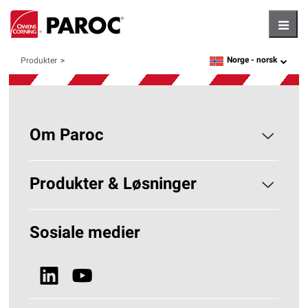
Hambu
Norge -
norsk
Produkter
language
Om Paroc
Om PAROC
Produkter & Løsninger
Hvorfor Steinull?
Løsninger Byggisolering
Sosiale medier
Bærekraft
Se alle produkter
Nyheter & Media