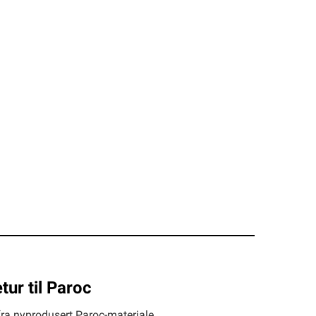
tur til Paroc
 fra nyprodusert Paroc-materiale.