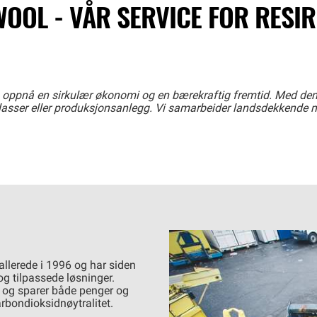
OOL - VÅR SERVICE FOR RESI
 oppnå en sirkulær økonomi og en bærekraftig fremtid. Med denne
eplasser eller produksjonsanlegg. Vi samarbeider landsdekkende 
llerede i 1996 og har siden
 og tilpassede løsninger.
ll og sparer både penger og
rbondioksidnøytralitet.