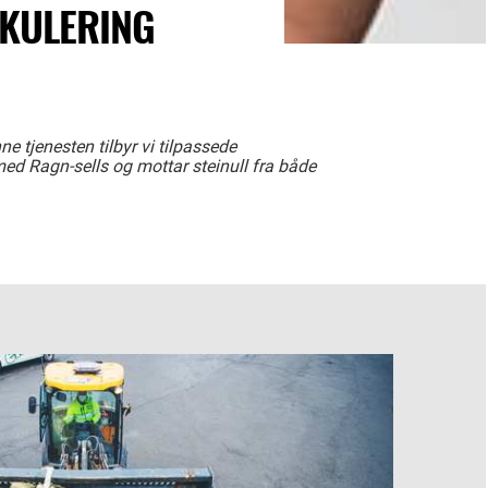
RKULERING
 tjenesten tilbyr vi tilpassede
med Ragn-sells og mottar steinull fra både