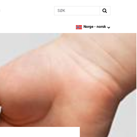
Søk
s
Norge -
norsk
language