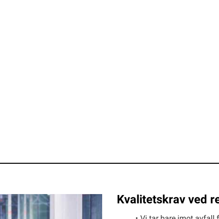
Kvalitetskrav ved re
Vi tar bare imot avfall