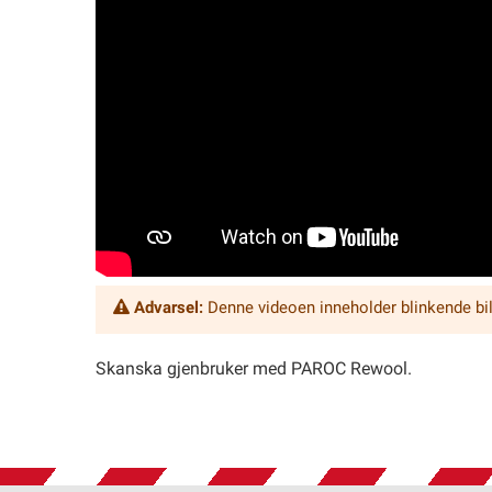
Advarsel:
Denne videoen inneholder blinkende bi
Skanska gjenbruker med PAROC Rewool.