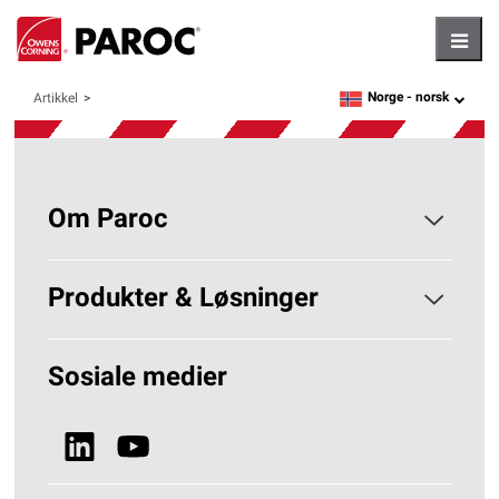
Hambu
Norge -
norsk
Artikkel
language
Om Paroc
Om PAROC
Produkter & Løsninger
Hvorfor Steinull?
Løsninger Byggisolering
Sosiale medier
Bærekraft
Se alle produkter
Nyheter & Media