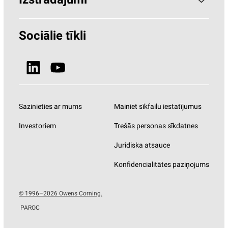
Izstrādājumi
Kāpēc akmens vate?
Būvniecība
Sociālie tīkli
Ilgtspēja
HVAC (Paroc.com)
Ziņas un Media
Izstrādājumi
Sazinieties ar mums
Mainiet sīkfailu iestatījumus
Investoriem
Trešās personas sīkdatnes
Juridiska atsauce
Konfidencialitātes paziņojums
© 1996–2026 Owens Corning.
PAROC