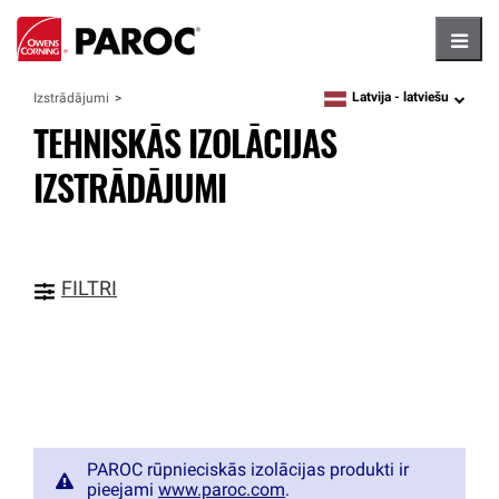
Hambu
Latvija -
latviešu
Izstrādājumi
language
TEHNISKĀS IZOLĀCIJAS
IZSTRĀDĀJUMI
FILTRI
PAROC rūpnieciskās izolācijas produkti ir
pieejami
www.paroc.com
.