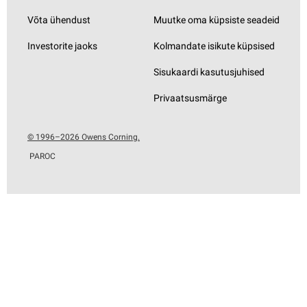
Võta ühendust
Muutke oma küpsiste seadeid
Investorite jaoks
Kolmandate isikute küpsised
Sisukaardi kasutusjuhised
Privaatsusmärge
© 1996–2026 Owens Corning.
PAROC