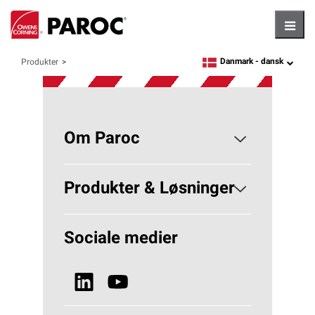
Hambu
Danmark -
dansk
Produkter
language
Om Paroc
Om PAROC
Produkter & Løsninger
Hvorfor Stenuld?
Løsninger Bygningsisolering
Sociale medier
Bæredygtighed
Se alle produkter
Nyheder & Media