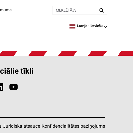
Meklētājs
r mums
Latvija -
latviešu
language
iālie tīkli
s
Juridiska atsauce
Konfidencialitātes paziņojums