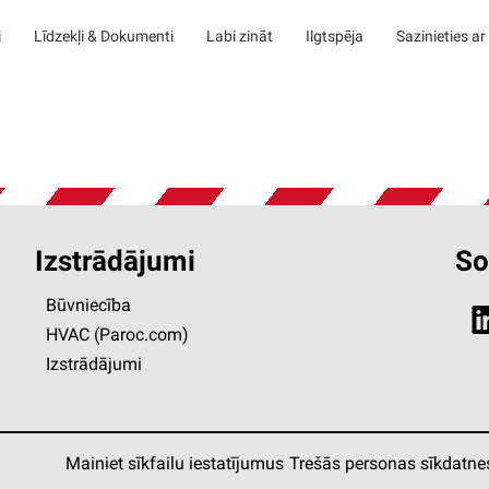
i
Līdzekļi & Dokumenti
Labi zināt
Ilgtspēja
Sazinieties a
Izstrādājumi
Soc
Būvniecība
HVAC (Paroc.com)
Izstrādājumi
Mainiet sīkfailu iestatījumus
Trešās personas sīkdatne