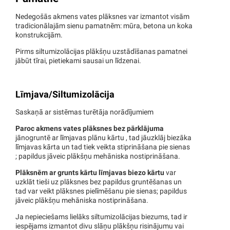
Nedegošās akmens vates plāksnes var izmantot visām
tradicionālajām sienu pamatnēm: mūra, betona un koka
konstrukcijām.
Pirms siltumizolācijas plākšņu uzstādīšanas pamatnei
jābūt tīrai, pietiekami sausai un līdzenai.
Līmjava/Siltumizolācija
Saskaņā ar sistēmas turētāja norādījumiem
Paroc akmens vates plāksnes bez pārklājuma
jānogruntē ar līmjavas plānu kārtu , tad jāuzklāj biezāka
līmjavas kārta un tad tiek veikta stiprināšana pie sienas
; papildus jāveic plākšņu mehāniska nostiprināšana.
Plāksnēm ar grunts kārtu līmjavas biezo kārtu
var
uzklāt tieši uz plāksnes bez papildus gruntēšanas un
tad var veikt plāksnes pielīmēšanu pie sienas; papildus
jāveic plākšņu mehāniska nostiprināšana.
Ja nepieciešams lielāks siltumizolācijas biezums, tad ir
iespējams izmantot divu slāņu plākšņu risinājumu vai