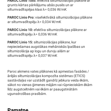
PAROC Linio 10cc:
efektīva siltumizolācijas plāksne ar
grunts kārtas pārklājumu abās pusēs un ar
siltumvadītspējas klasi λ= 0,036 W/mK
PAROC Linio Pro:
visefektīvākā siltumizolācijas plāksne
ar siltumvadītspēju λ= 0,034 W/mK
PAROC Linio 10:
efektīva siltumizolācijas plāksne ar
siltumvadītspēju λ= 0,036 W/mK
PAROC Linio 15:
siltumizolācijas plāksne, kur
nepieciešamas augstākas mehāniskās īpašības un
siltumizolācija ap logu un durvju ailām ar
siltumvadītspēju λ= 0,037 W/mK
Paroc akmens vates plāksnes kā apmestas fasādes /
ārējās siltumizolācijas kompozīta sistēmas (ETICS)
sastāvdaļas var uzstādīt gandrīz jebkura veida ēkām,
sākot no vienas ģimenes mājām vai rūpnieciskām ēkām
līdz augstceltnēm vai ēkām ar paaugstinātām
ugunsdrošības prasībām.
Pamatne