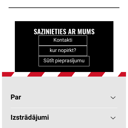
SAZINIETIES AR MUMS
Kontakti
kur nopirkt?
Sūtīt pieprasījumu
Par
Par PAROC
Izstrādājumi
Kāpēc akmens vate?