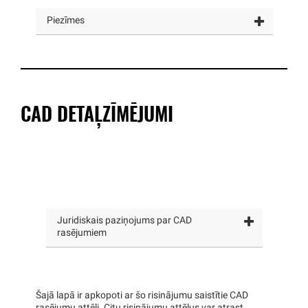
Piezīmes
CAD DETAĻZĪMĒJUMI
Juridiskais paziņojums par CAD
rasējumiem
Šajā lapā ir apkopoti ar šo risinājumu saistītie CAD