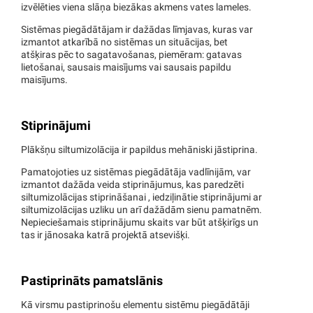
izvēlēties viena slāņa biezākas akmens vates lameles.
Sistēmas piegādātājam ir dažādas līmjavas, kuras var
izmantot atkarībā no sistēmas un situācijas, bet
atšķiras pēc to sagatavošanas, piemēram: gatavas
lietošanai, sausais maisījums vai sausais papildu
maisījums.
Stiprinājumi
Plākšņu siltumizolācija ir papildus mehāniski jāstiprina.
Pamatojoties uz sistēmas piegādātāja vadlīnijām, var
izmantot dažāda veida stiprinājumus, kas paredzēti
siltumizolācijas stiprināšanai , iedziļinātie stiprinājumi ar
siltumizolācijas uzliku un arī dažādām sienu pamatnēm.
Nepieciešamais stiprinājumu skaits var būt atšķirīgs un
tas ir jānosaka katrā projektā atsevišķi.
Pastiprināts pamatslānis
Kā virsmu pastiprinošu elementu sistēmu piegādātāji