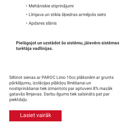
Mehāniskie stiprinājumi
Līmjava un stikla šķiedras armējošs siets
Apdares slānis
Pielāgojot un uzstādot šo sistēmu, jāievēro sistēmas
turētāja vadlīnijas.
Siltinot sienas ar PAROC Linio 10cc plāksnēm ar grunts
pārklājumu, izolācijas plākšņu līmēšanai un
nostiprināšanai tiek izmantots par aptuveni 8% mazāk
gatavās līmjavas. Darbu ilgums tiek saīsināts pat par
piektdaļu.
Lasiet vairāk