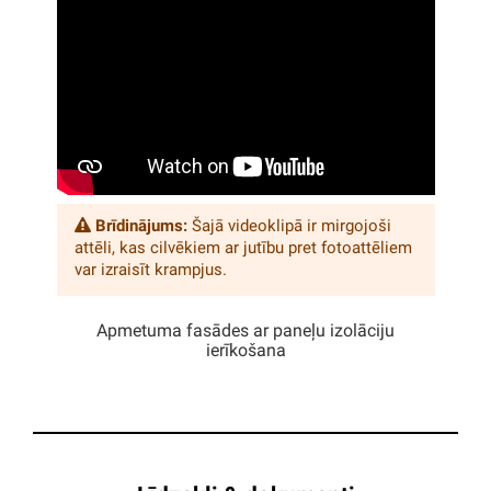
Brīdinājums:
Šajā videoklipā ir mirgojoši
attēli, kas cilvēkiem ar jutību pret fotoattēliem
var izraisīt krampjus.
Apmetuma fasādes ar paneļu izolāciju
ierīkošana