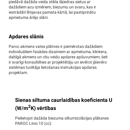
piedāvā dažāda veida stikla šķiedras sietus ar
dažādiem acu izmēriem, biezumu un svaru, kas ir
iestrādāti līmjavas pamata kārtā, lai pastiprinātu
apmetuma ārējo slāni.
Apdares slānis
Paroc akmens vates plātnes ir piemērotas dažādiem
individuāliem fasādes dizainiem ar apmetuma, klinkera,
dabīgā akmens un citu veidu apdares apšuvumiem; šeit
ir svarīgi konsultēties ar projektētāju un ievērot jāievēro
sistēmas turētāja lietošanas instrukcijas apdares
projektam.
Sienas siltuma caurlaidības koeficienta U
2
(W/m
K) vērtības
Pielietojot dažāda biezuma siltumizolācijas plāksnes
PAROC Linio 10 (cc):