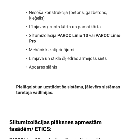
Nesošā konstrukcija (betons, gāzbetons,
ķieģelis)
Līmjavas grunts kārta un pamatkārta
Siltumizolācija
PAROC Linio 10
vai
PAROC Linio
Pro
Mehāniskie stiprinājumi
Līmjava un stikla šķiedras armējošs siets
Apdares slānis
Pielāgojot un uzstādot šo sistēmu, jāievēro sistēmas
turētāja vadlīnijas.
Siltumizolācijas plāksnes apmestām
fasādēm/ ETICS: