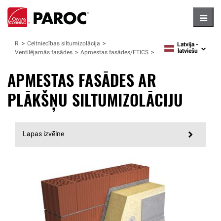
Hambu
Risinajumi
Celtniecības siltumizolācija
Latvija -
language
latviešu
Ventilējamās fasādes
Apmestas fasādes/ETICS
APMESTAS FASĀDES AR
PLĀKŠŅU SILTUMIZOLĀCIJU
Lapas izvēlne