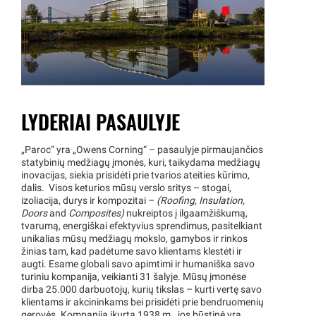
LYDERIAI PASAULYJE
„Paroc“ yra „Owens Corning“ – pasaulyje pirmaujančios
statybinių medžiagų įmonės, kuri, taikydama medžiagų
inovacijas, siekia prisidėti prie tvarios ateities kūrimo,
dalis. Visos keturios mūsų verslo sritys – stogai,
izoliacija, durys ir kompozitai –
(Roofing, Insulation,
Doors
and
Composites)
nukreiptos į ilgaamžiškumą,
tvarumą, energiškai efektyvius sprendimus, pasitelkiant
unikalias mūsų medžiagų mokslo, gamybos ir rinkos
žinias tam, kad padėtume savo klientams klestėti ir
augti. Esame globali savo apimtimi ir humaniška savo
turiniu kompanija, veikianti 31 šalyje. Mūsų įmonėse
dirba 25.000 darbuotojų, kurių tikslas – kurti vertę savo
klientams ir akcininkams bei prisidėti prie bendruomenių
gerovės. Kompanija įkurta 1938 m., jos būstinė yra