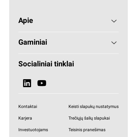
Apie
Apie PAROC
Gaminiai
Kodėl akmens vata
Statybinė izoliacija
Socialiniai tinklai
Tvarumas
ŠVOK
Naujienos
Visi gaminiai
Kontaktai
Keisti slapukų nustatymus
Karjera
Trečiųjų šalių slapukai
Investuotojams
Teisinis pranešimas