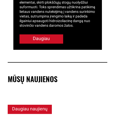
elementai, skirti plokščiųjų stogų nuolydžiui
suformuoti. Toks sprendimas užtikrina patikimą
lietaus vandens nutekėjimą į vandens surinkimo
vietas, sutrumpina įrengimo laiką ir padeda
ilgainiui apsaugoti hidroizoliacinę dangą nuo
stovinčio vandens daromos žalos.
Daugiau
MŪSŲ NAUJIENOS
Daugiau naujienų