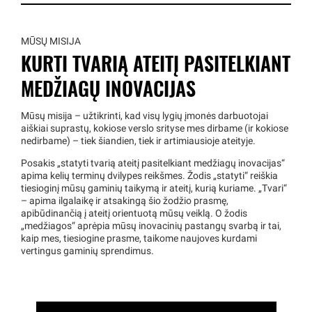
MŪSŲ MISIJA
KURTI TVARIĄ ATEITĮ PASITELKIANT
MEDŽIAGŲ INOVACIJAS
Mūsų misija – užtikrinti, kad visų lygių įmonės darbuotojai
aiškiai suprastų, kokiose verslo srityse mes dirbame (ir kokiose
nedirbame) – tiek šiandien, tiek ir artimiausioje ateityje.
Posakis „statyti tvarią ateitį pasitelkiant medžiagų inovacijas“
apima kelių terminų dvilypes reikšmes. Žodis „statyti“ reiškia
tiesioginį mūsų gaminių taikymą ir ateitį, kurią kuriame. „Tvari“
– apima ilgalaikę ir atsakingą šio žodžio prasmę,
apibūdinančią į ateitį orientuotą mūsų veiklą. O žodis
„medžiagos“ aprėpia mūsų inovacinių pastangų svarbą ir tai,
kaip mes, tiesiogine prasme, taikome naujoves kurdami
vertingus gaminių sprendimus.