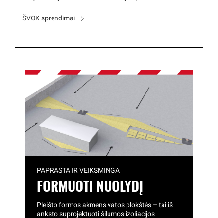
ŠVOK sprendimai
PAPRASTA IR VEIKSMINGA
FORMUOTI NUOLYDĮ
Pleišto formos akmens vatos plokštės – tai iš
anksto suprojektuoti šilumos izoliacijos