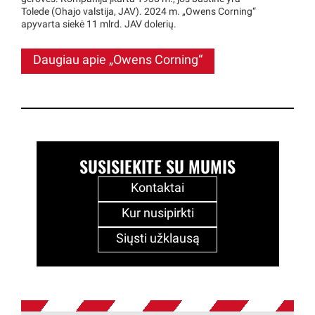
Tolede (Ohajo valstija, JAV). 2024 m. „Owens Corning“
apyvarta siekė 11 mlrd. JAV dolerių.
Daugiau apie „Owens Corning“
SUSISIEKITE SU MUMIS
Kontaktai
Kur nusipirkti
Siųsti užklausą