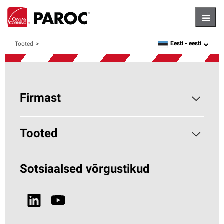
Hambu
Eesti -
eesti
Tooted
language
Firmast
Parocist
Tooted
Miks kivivill?
Hoonete soojustamine
Sotsiaalsed võrgustikud
Jätkusuutlikkus
HVAC (Paroc.com)
Uudised ja meedia
Vaata kõiki tooteid