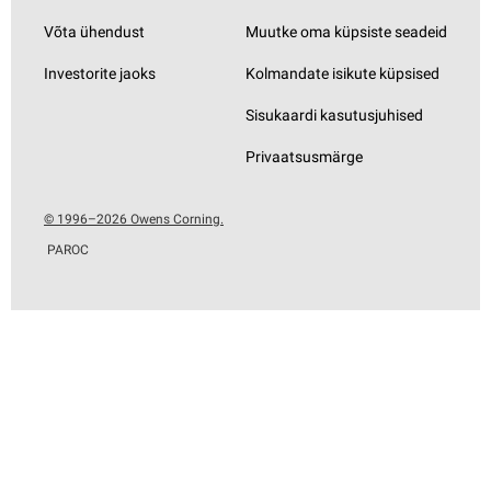
Võta ühendust
Muutke oma küpsiste seadeid
Investorite jaoks
Kolmandate isikute küpsised
Sisukaardi kasutusjuhised
Privaatsusmärge
© 1996–2026 Owens Corning.
PAROC