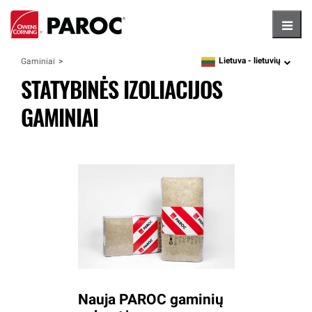
Hambu
Lietuva -
lietuvių
Gaminiai
language
STATYBINĖS IZOLIACIJOS
GAMINIAI
Nauja PAROC gaminių