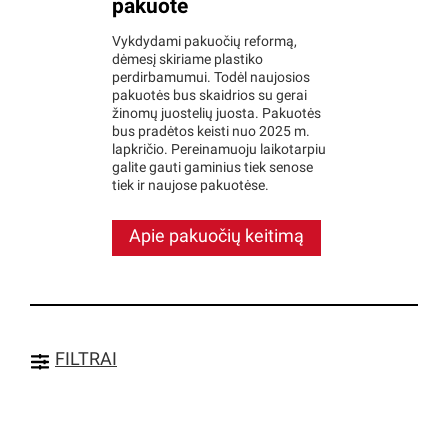
pakuotė
Vykdydami pakuočių reformą,
dėmesį skiriame plastiko
perdirbamumui. Todėl naujosios
pakuotės bus skaidrios su gerai
žinomų juostelių juosta. Pakuotės
bus pradėtos keisti nuo 2025 m.
lapkričio. Pereinamuoju laikotarpiu
galite gauti gaminius tiek senose
tiek ir naujose pakuotėse.
Apie pakuočių keitimą
FILTRAI