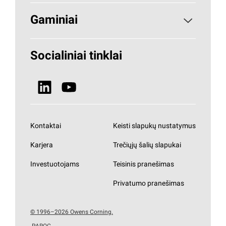
Apie PAROC
Gaminiai
Kodėl akmens vata
Statybinė izoliacija
Socialiniai tinklai
Tvarumas
ŠVOK
Naujienos
Visi gaminiai
Kontaktai
Keisti slapukų nustatymus
Karjera
Trečiųjų šalių slapukai
Investuotojams
Teisinis pranešimas
Privatumo pranešimas
© 1996–2026 Owens Corning.