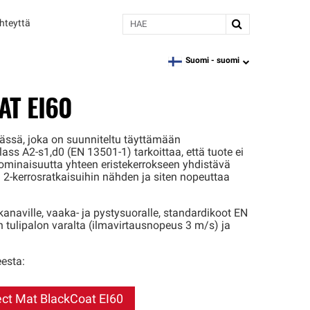
Hae
hteyttä
Suomi -
suomi
language
AT EI60
ässä, joka on suunniteltu täyttämään
ss A2-s1,d0 (EN 13501-1) tarkoittaa, että tuote ei
ominaisuutta yhteen eristekerrokseen yhdistävä
n 2-kerrosratkaisuihin nähden ja siten nopeuttaa
anaville, vaaka- ja pystysuoralle, standardikoot EN
 tulipalon varalta (ilmavirtausnopeus 3 m/s) ja
esta:
ect Mat BlackCoat EI60