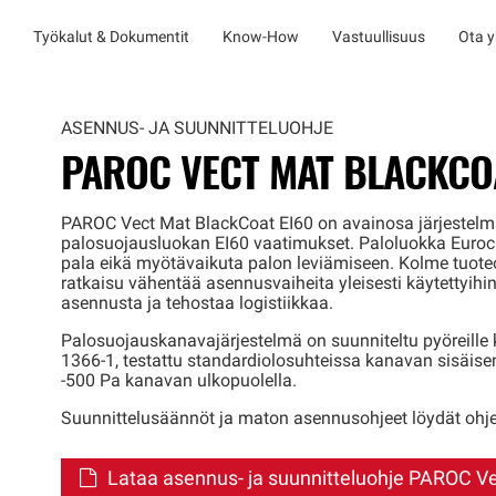
Työkalut & Dokumentit
Know-How
Vastuullisuus
Ota y
ASENNUS- JA SUUNNITTELUOHJE
PAROC VECT MAT BLACKCO
PAROC Vect Mat BlackCoat EI60 on avainosa järjestelm
palosuojausluokan EI60 vaatimukset. Paloluokka Eurocla
pala eikä myötävaikuta palon leviämiseen. Kolme tuote
ratkaisu vähentää asennusvaiheita yleisesti käytettyihi
asennusta ja tehostaa logistiikkaa.
Palosuojauskanavajärjestelmä on suunniteltu pyöreille k
1366-1, testattu standardiolosuhteissa kanavan sisäisen
-500 Pa kanavan ulkopuolella.
Suunnittelusäännöt ja maton asennusohjeet löydät ohje
Lataa asennus- ja suunnitteluohje PAROC V