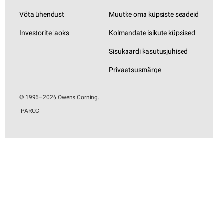
Võta ühendust
Muutke oma küpsiste seadeid
Investorite jaoks
Kolmandate isikute küpsised
Sisukaardi kasutusjuhised
Privaatsusmärge
© 1996–2026 Owens Corning.
PAROC