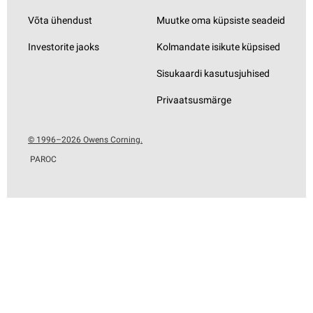
Võta ühendust
Muutke oma küpsiste seadeid
Investorite jaoks
Kolmandate isikute küpsised
Sisukaardi kasutusjuhised
Privaatsusmärge
© 1996–2026 Owens Corning.
PAROC