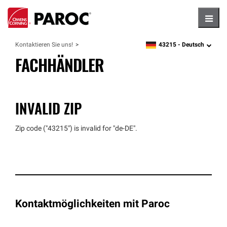
Hambu
43215 -
Deutsch
Kontaktieren Sie uns!
zipcode,
language
FACHHÄNDLER
INVALID ZIP
Zip code (
"43215"
) is invalid for
"de-DE"
.
Kontaktmöglichkeiten mit Paroc
‎