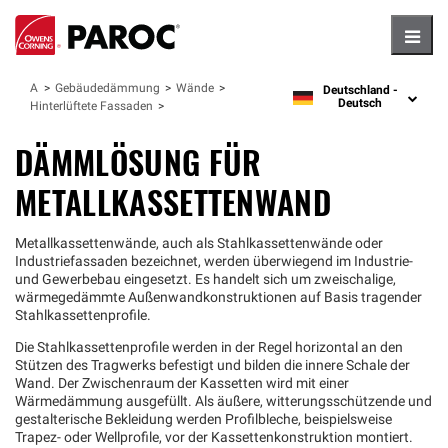
Hambu
Anwendungen
Gebäudedämmung
Wände
Deutschland -
language
Deutsch
Hinterlüftete Fassaden
DÄMMLÖSUNG FÜR
METALLKASSETTENWAND
Metallkassettenwände, auch als Stahlkassettenwände oder
Industriefassaden bezeichnet, werden überwiegend im Industrie‑
und Gewerbebau eingesetzt. Es handelt sich um zweischalige,
wärmegedämmte Außenwandkonstruktionen auf Basis tragender
Stahlkassettenprofile.
Die Stahlkassettenprofile werden in der Regel horizontal an den
Stützen des Tragwerks befestigt und bilden die innere Schale der
Wand. Der Zwischenraum der Kassetten wird mit einer
Wärmedämmung ausgefüllt. Als äußere, witterungsschützende und
gestalterische Bekleidung werden Profilbleche, beispielsweise
Trapez‑ oder Wellprofile, vor der Kassettenkonstruktion montiert.