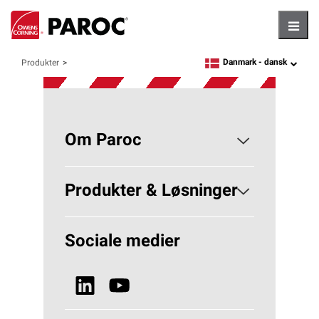
Hambu
Danmark -
dansk
Produkter
language
Om Paroc
Om PAROC
Produkter & Løsninger
Hvorfor Stenuld?
Løsninger Bygningsisolering
Sociale medier
Bæredygtighed
Se alle produkter
Nyheder & Media